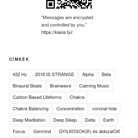
"Messages are encrypted
and controlled by you."
https://kasia.fyi/
CÍMKÉK
432 Hz
2016 IS STRANGE
Alpha
Beta
Binaural Beats
Brainwave
Calming Music
Carbon Based Lifeforms
Chakra
Chakra Balancing
Concentration
coronal hole
Deep Meditation
Deep Sleep
Delta
Earth
Focus
Germind
GYILKOSOK(K) és áldozatOK