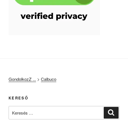
GondolkozZ ...
>
Calbuco
KERESŐ
Keresés
Keresé
a
következő