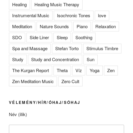
Healing
Healing Music Therapy
Instrumental Music
Isochronic Tones
love
Meditation
Nature Sounds
Piano
Relaxation
SDO
Side Liner
Sleep
Soothing
Spa and Massage
Stefan Torto
Stimulus Timbre
Study
Study and Concentration
Sun
The Kurgan Report
Theta
Víz
Yoga
Zen
Zen Meditation Music
Zero Cult
VÉLEMÉNY/HÍR/ÓHAJ/SÓHAJ
Név (illik)