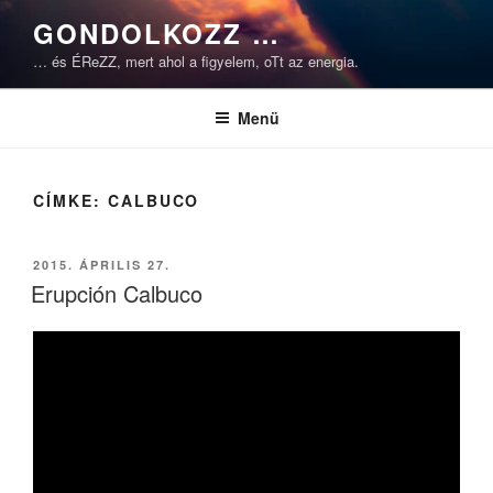
Tartalomhoz
GONDOLKOZZ …
… és ÉReZZ, mert ahol a figyelem, oTt az energia.
Menü
CÍMKE:
CALBUCO
BEKÜLDVE:
2015. ÁPRILIS 27.
Erupción Calbuco