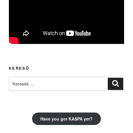
KERESŐ
Keresés
Keresé
a
következő
kifejezésre:
Have you got KASPA yet?