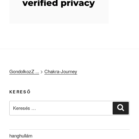
GondolkozZ ...
>
Chakra-Journey
KERESŐ
Keresés
Keresé
a
következő
kifejezésre:
hanghullám