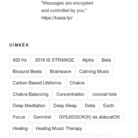
"Messages are encrypted
and controlled by you."
https://kasia.fyi/
CÍMKÉK
432 Hz
2016 IS STRANGE
Alpha
Beta
Binaural Beats
Brainwave
Calming Music
Carbon Based Lifeforms
Chakra
Chakra Balancing
Concentration
coronal hole
Deep Meditation
Deep Sleep
Delta
Earth
Focus
Germind
GYILKOSOK(K) és áldozatOK
Healing
Healing Music Therapy