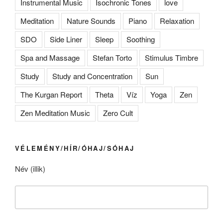
Instrumental Music
Isochronic Tones
love
Meditation
Nature Sounds
Piano
Relaxation
SDO
Side Liner
Sleep
Soothing
Spa and Massage
Stefan Torto
Stimulus Timbre
Study
Study and Concentration
Sun
The Kurgan Report
Theta
Víz
Yoga
Zen
Zen Meditation Music
Zero Cult
VÉLEMÉNY/HÍR/ÓHAJ/SÓHAJ
Név (illik)