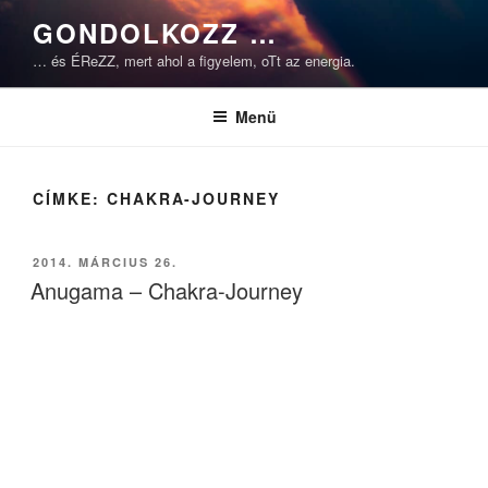
Tartalomhoz
GONDOLKOZZ …
… és ÉReZZ, mert ahol a figyelem, oTt az energia.
Menü
CÍMKE:
CHAKRA-JOURNEY
BEKÜLDVE:
2014. MÁRCIUS 26.
Anugama – Chakra-Journey