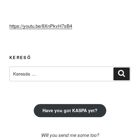
https://youtu.be/8XnPkvH7sB4
KERESŐ
Keresés
Keresé
a
következő
kifejezésre:
Have you got KASPA yet?
Will you send me some too?