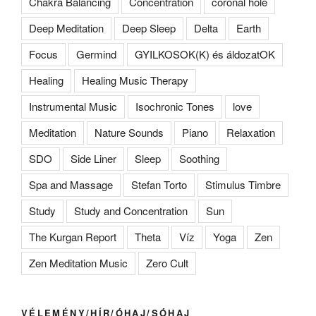
Chakra Balancing
Concentration
coronal hole
Deep Meditation
Deep Sleep
Delta
Earth
Focus
Germind
GYILKOSOK(K) és áldozatOK
Healing
Healing Music Therapy
Instrumental Music
Isochronic Tones
love
Meditation
Nature Sounds
Piano
Relaxation
SDO
Side Liner
Sleep
Soothing
Spa and Massage
Stefan Torto
Stimulus Timbre
Study
Study and Concentration
Sun
The Kurgan Report
Theta
Víz
Yoga
Zen
Zen Meditation Music
Zero Cult
VÉLEMÉNY/HÍR/ÓHAJ/SÓHAJ