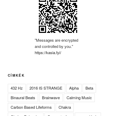
"Messages are encrypted
and controlled by you."
https://kasia.fyi/
CÍMKÉK
432 Hz
2016 IS STRANGE
Alpha
Beta
Binaural Beats
Brainwave
Calming Music
Carbon Based Lifeforms
Chakra