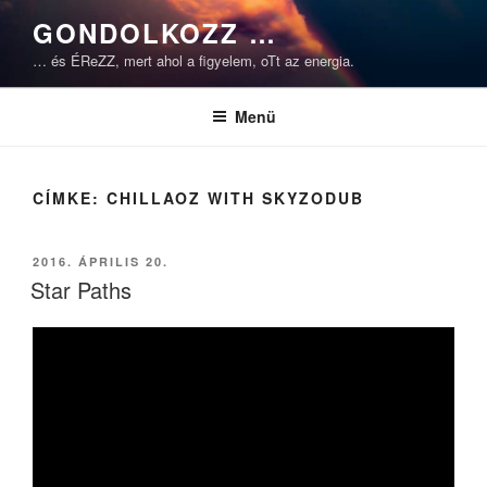
Tartalomhoz
GONDOLKOZZ …
… és ÉReZZ, mert ahol a figyelem, oTt az energia.
Menü
CÍMKE:
CHILLAOZ WITH SKYZODUB
BEKÜLDVE:
2016. ÁPRILIS 20.
Star Paths