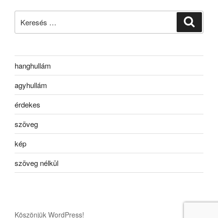
Keresés
Keresé
a
következő
kifejezésre:
hanghullám
agyhullám
érdekes
szöveg
kép
szöveg nélkül
Köszönjük WordPress!