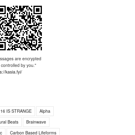
ssages are encrypted
 controlled by you."
s://kasia.fyi/
016 IS STRANGE
Alpha
ural Beats
Brainwave
c
Carbon Based Lifeforms