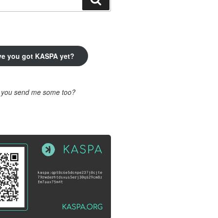
ve you got KASPA yet?
l you send me some too?