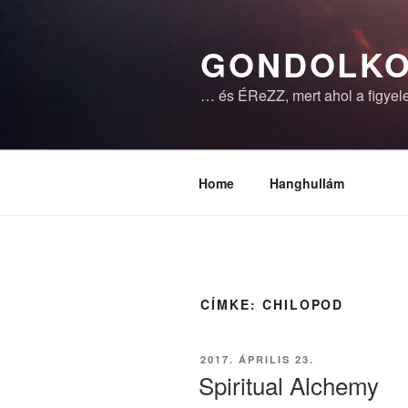
Tartalomhoz
GONDOLKO
… és ÉReZZ, mert ahol a figyele
Home
Hanghullám
CÍMKE:
CHILOPOD
BEKÜLDVE:
2017. ÁPRILIS 23.
Spiritual Alchemy