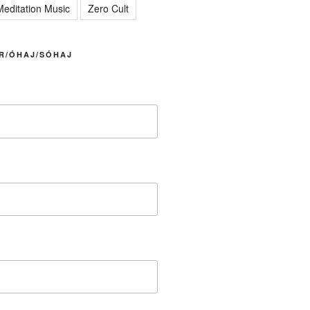
editation Music
Zero Cult
R/ÓHAJ/SÓHAJ