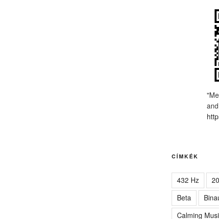
"Me
and
http
CÍMKÉK
432 Hz
2
Beta
Bina
Calming Musi