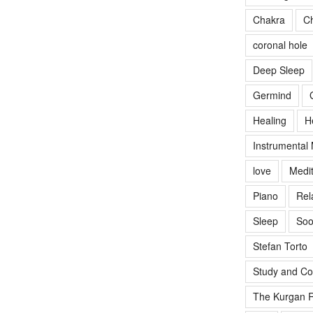
Chakra
Ch
coronal hole
Deep Sleep
Germind
Healing
H
Instrumental
love
Medit
Piano
Rel
Sleep
Soo
Stefan Torto
Study and Co
The Kurgan R