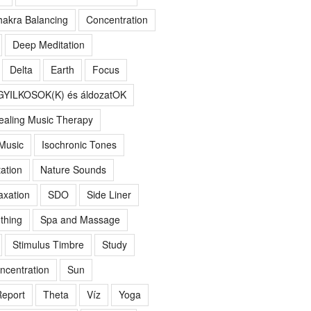
akra Balancing
Concentration
Deep Meditation
Delta
Earth
Focus
GYILKOSOK(K) és áldozatOK
ealing Music Therapy
 Music
Isochronic Tones
ation
Nature Sounds
axation
SDO
Side Liner
thing
Spa and Massage
Stimulus Timbre
Study
ncentration
Sun
eport
Theta
Víz
Yoga