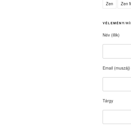
Zen
Zen M
VÉLEMÉNY/HÍ
Név (illik)
Email (muszáj)
Tárgy