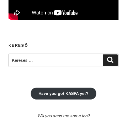
KERESŐ
Keresés
Keresé
a
következő
kifejezésre:
Have you got KASPA yet?
Will you send me some too?