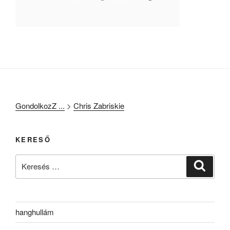
GondolkozZ ...
>
Chris Zabriskie
KERESŐ
Keresés
Keresé
a
következő
kifejezésre:
hanghullám