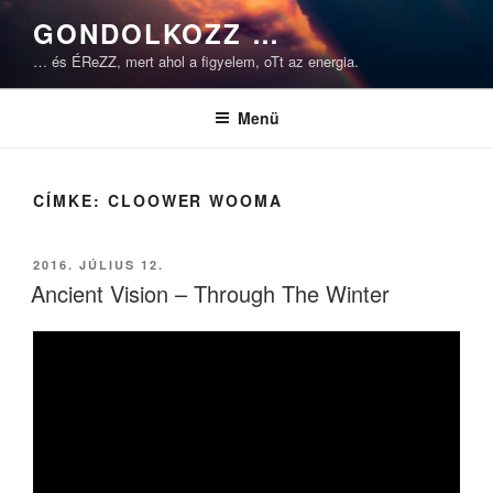
Tartalomhoz
GONDOLKOZZ …
… és ÉReZZ, mert ahol a figyelem, oTt az energia.
Menü
CÍMKE:
CLOOWER WOOMA
BEKÜLDVE:
2016. JÚLIUS 12.
Ancient Vision – Through The Winter