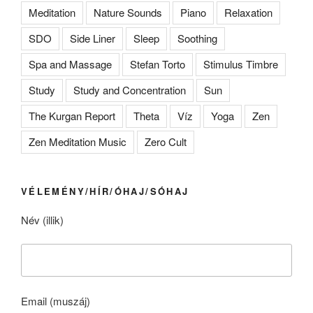
Meditation
Nature Sounds
Piano
Relaxation
SDO
Side Liner
Sleep
Soothing
Spa and Massage
Stefan Torto
Stimulus Timbre
Study
Study and Concentration
Sun
The Kurgan Report
Theta
Víz
Yoga
Zen
Zen Meditation Music
Zero Cult
VÉLEMÉNY/HÍR/ÓHAJ/SÓHAJ
Név (illik)
Email (muszáj)