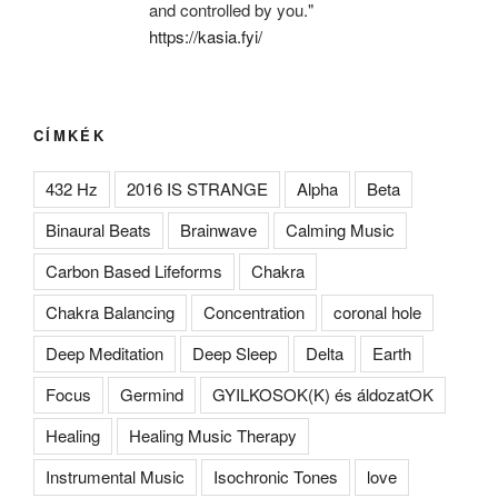
and controlled by you."
https://kasia.fyi/
CÍMKÉK
432 Hz
2016 IS STRANGE
Alpha
Beta
Binaural Beats
Brainwave
Calming Music
Carbon Based Lifeforms
Chakra
Chakra Balancing
Concentration
coronal hole
Deep Meditation
Deep Sleep
Delta
Earth
Focus
Germind
GYILKOSOK(K) és áldozatOK
Healing
Healing Music Therapy
Instrumental Music
Isochronic Tones
love