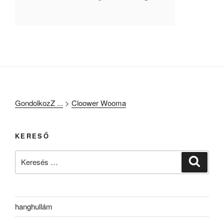
GondolkozZ ...
>
Cloower Wooma
KERESŐ
Keresés
Keresé
a
következő
kifejezésre:
hanghullám