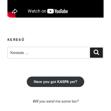
KERESŐ
Keresés
Keresé
a
következő
kifejezésre:
Have you got KASPA yet?
Will you send me some too?