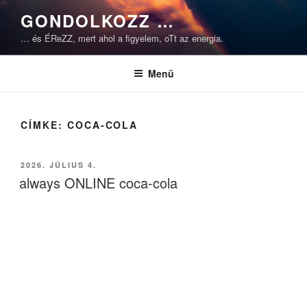
Tartalomhoz
GONDOLKOZZ …
… és ÉReZZ, mert ahol a figyelem, oTt az energia.
Menü
CÍMKE:
COCA-COLA
BEKÜLDVE:
2026. JÚLIUS 4.
always ONLINE coca-cola