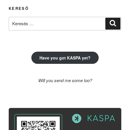
KERESŐ
Keresés
Keresé
a
következő
kifejezésre:
Have you got KASPA yet?
Will you send me some too?