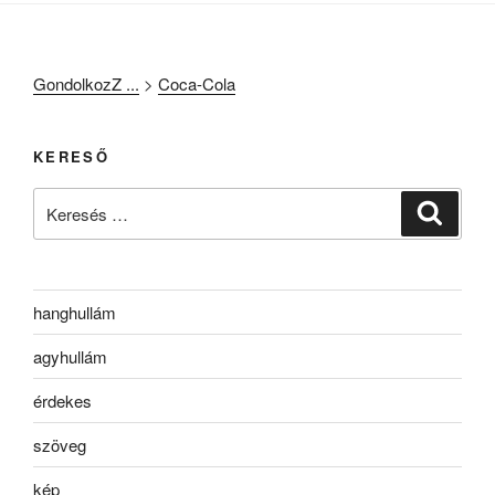
GondolkozZ ...
>
Coca-Cola
KERESŐ
Keresés
Keresé
a
következő
kifejezésre:
hanghullám
agyhullám
érdekes
szöveg
kép