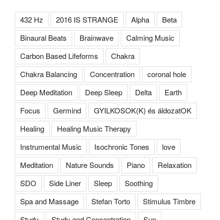
432 Hz
2016 IS STRANGE
Alpha
Beta
Binaural Beats
Brainwave
Calming Music
Carbon Based Lifeforms
Chakra
Chakra Balancing
Concentration
coronal hole
Deep Meditation
Deep Sleep
Delta
Earth
Focus
Germind
GYILKOSOK(K) és áldozatOK
Healing
Healing Music Therapy
Instrumental Music
Isochronic Tones
love
Meditation
Nature Sounds
Piano
Relaxation
SDO
Side Liner
Sleep
Soothing
Spa and Massage
Stefan Torto
Stimulus Timbre
Study
Study and Concentration
Sun