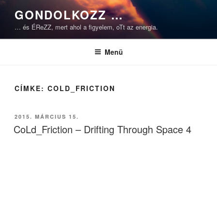
Tartalomhoz
GONDOLKOZZ …
… és ÉReZZ, mert ahol a figyelem, oTt az energia.
Menü
CÍMKE:
COLD_FRICTION
BEKÜLDVE:
2015. MÁRCIUS 15.
CoLd_Friction – Drifting Through Space 4