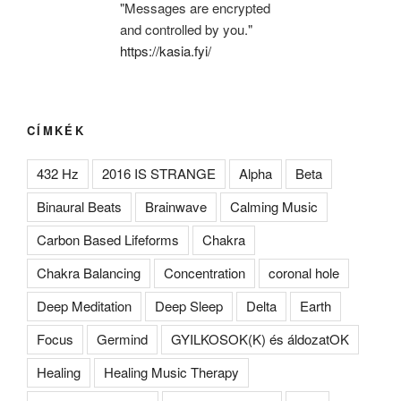
"Messages are encrypted
and controlled by you."
https://kasia.fyi/
CÍMKÉK
432 Hz
2016 IS STRANGE
Alpha
Beta
Binaural Beats
Brainwave
Calming Music
Carbon Based Lifeforms
Chakra
Chakra Balancing
Concentration
coronal hole
Deep Meditation
Deep Sleep
Delta
Earth
Focus
Germind
GYILKOSOK(K) és áldozatOK
Healing
Healing Music Therapy