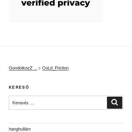
GondolkozZ ...
>
CoLd_Friction
KERESŐ
Keresés
Keresé
a
következő
kifejezésre:
hanghullám