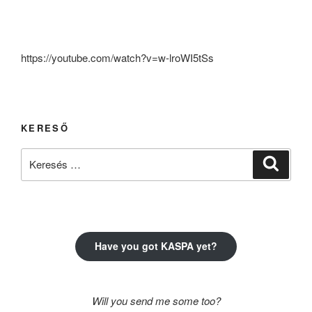
https://youtube.com/watch?v=w-lroWI5tSs
KERESŐ
Keresés
Keresé
a
következő
kifejezésre:
Have you got KASPA yet?
Will you send me some too?