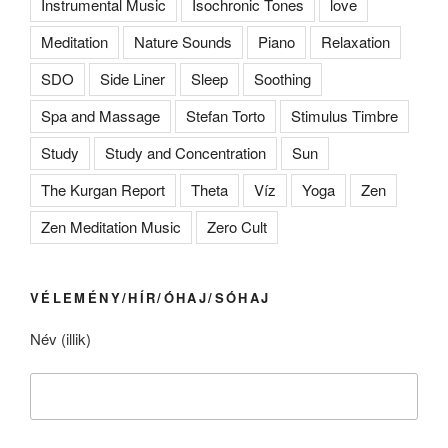
Instrumental Music
Isochronic Tones
love
Meditation
Nature Sounds
Piano
Relaxation
SDO
Side Liner
Sleep
Soothing
Spa and Massage
Stefan Torto
Stimulus Timbre
Study
Study and Concentration
Sun
The Kurgan Report
Theta
Víz
Yoga
Zen
Zen Meditation Music
Zero Cult
VÉLEMÉNY/HÍR/ÓHAJ/SÓHAJ
Név (illik)