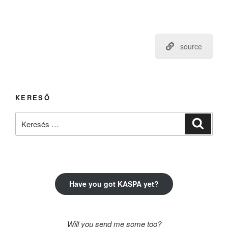
source
KERESŐ
Keresés
Keresé
a
következő
kifejezésre:
Have you got KASPA yet?
Will you send me some too?