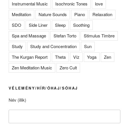
Instrumental Music
Isochronic Tones
love
Meditation
Nature Sounds
Piano
Relaxation
SDO
Side Liner
Sleep
Soothing
Spa and Massage
Stefan Torto
Stimulus Timbre
Study
Study and Concentration
Sun
The Kurgan Report
Theta
Víz
Yoga
Zen
Zen Meditation Music
Zero Cult
VÉLEMÉNY/HÍR/ÓHAJ/SÓHAJ
Név (illik)