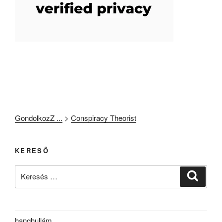
GondolkozZ ...
>
Conspiracy Theorist
KERESŐ
Keresés
Keresé
a
következő
kifejezésre:
hanghullám