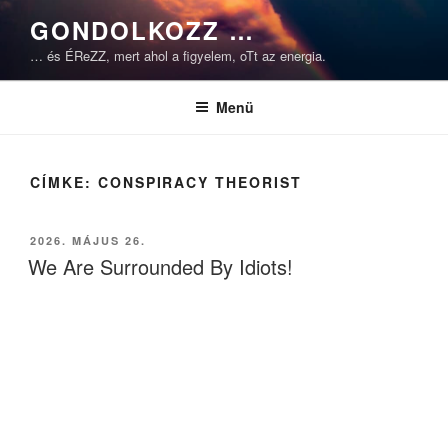
Tartalomhoz
GONDOLKOZZ …
… és ÉReZZ, mert ahol a figyelem, oTt az energia.
Menü
CÍMKE:
CONSPIRACY THEORIST
BEKÜLDVE:
2026. MÁJUS 26.
We Are Surrounded By Idiots!