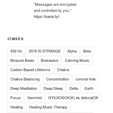
"Messages are encrypted
and controlled by you."
https://kasia.fyi/
CÍMKÉK
432 Hz
2016 IS STRANGE
Alpha
Beta
Binaural Beats
Brainwave
Calming Music
Carbon Based Lifeforms
Chakra
Chakra Balancing
Concentration
coronal hole
Deep Meditation
Deep Sleep
Delta
Earth
Focus
Germind
GYILKOSOK(K) és áldozatOK
Healing
Healing Music Therapy