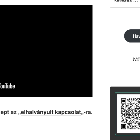
a
következő
kifejezésre:
Ha
Wil
ept az „
elhalványult kapcsolat
„-ra.