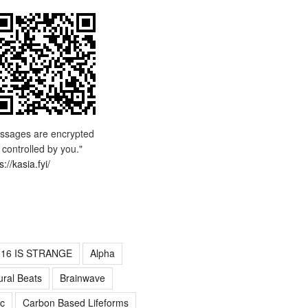
ssages are encrypted
 controlled by you."
s://kasia.fyi/
016 IS STRANGE
Alpha
ural Beats
Brainwave
c
Carbon Based Lifeforms