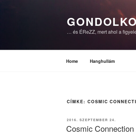
Tartalomhoz
GONDOLKO
… és ÉReZZ, mert ahol a figyele
Home
Hanghullám
CÍMKE:
COSMIC CONNECT
BEKÜLDVE:
2016. SZEPTEMBER 24.
Cosmic Connection 