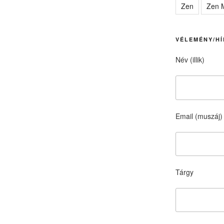
Zen
Zen M
VÉLEMÉNY/HÍ
Név (illik)
Email (muszáj)
Tárgy