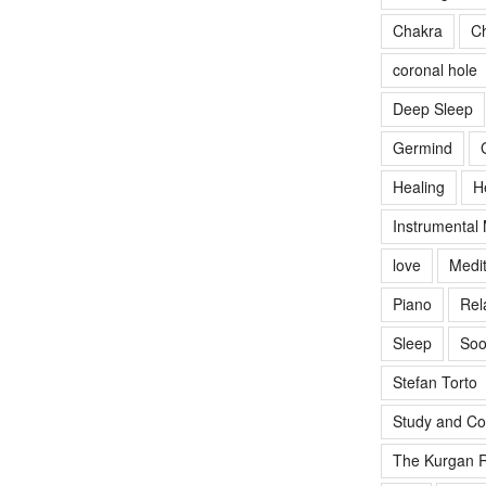
Chakra
Ch
coronal hole
Deep Sleep
Germind
Healing
H
Instrumental
love
Medit
Piano
Rel
Sleep
Soo
Stefan Torto
Study and Co
The Kurgan R