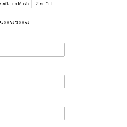
editation Music
Zero Cult
R/ÓHAJ/SÓHAJ