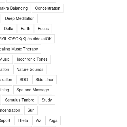
akra Balancing
Concentration
Deep Meditation
Delta
Earth
Focus
GYILKOSOK(K) és áldozatOK
ealing Music Therapy
 Music
Isochronic Tones
ation
Nature Sounds
axation
SDO
Side Liner
thing
Spa and Massage
Stimulus Timbre
Study
ncentration
Sun
eport
Theta
Víz
Yoga