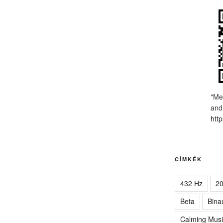
"Me
and
http
CÍMKÉK
432 Hz
2
Beta
Bina
Calming Musi