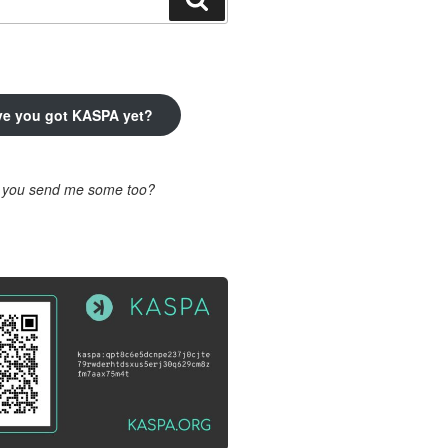
ve you got KASPA yet?
l you send me some too?