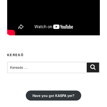
KERESŐ
Keresés
Keresé
a
következő
kifejezésre:
Have you got KASPA yet?