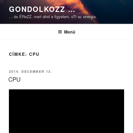
Tartalomhoz
GONDOLKOZZ …
… és ÉReZZ, mert ahol a figyelem, oTt az energia.
Menü
CÍMKE:
CPU
BEKÜLDVE:
2014. DECEMBER 12.
CPU