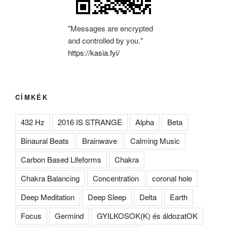
"Messages are encrypted
and controlled by you."
https://kasia.fyi/
CÍMKÉK
432 Hz
2016 IS STRANGE
Alpha
Beta
Binaural Beats
Brainwave
Calming Music
Carbon Based Lifeforms
Chakra
Chakra Balancing
Concentration
coronal hole
Deep Meditation
Deep Sleep
Delta
Earth
Focus
Germind
GYILKOSOK(K) és áldozatOK