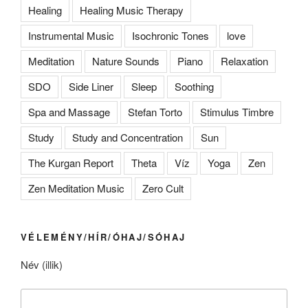
Healing
Healing Music Therapy
Instrumental Music
Isochronic Tones
love
Meditation
Nature Sounds
Piano
Relaxation
SDO
Side Liner
Sleep
Soothing
Spa and Massage
Stefan Torto
Stimulus Timbre
Study
Study and Concentration
Sun
The Kurgan Report
Theta
Víz
Yoga
Zen
Zen Meditation Music
Zero Cult
VÉLEMÉNY/HÍR/ÓHAJ/SÓHAJ
Név (illik)