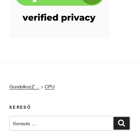
GondolkozZ ...
>
CPU
KERESŐ
Keresés
Keresé
a
következő