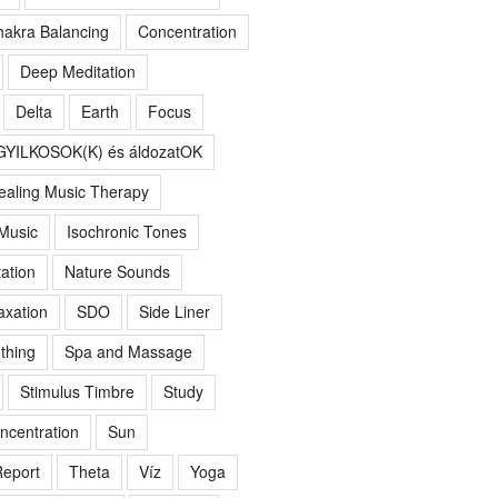
akra Balancing
Concentration
Deep Meditation
Delta
Earth
Focus
GYILKOSOK(K) és áldozatOK
ealing Music Therapy
 Music
Isochronic Tones
ation
Nature Sounds
axation
SDO
Side Liner
thing
Spa and Massage
Stimulus Timbre
Study
ncentration
Sun
eport
Theta
Víz
Yoga