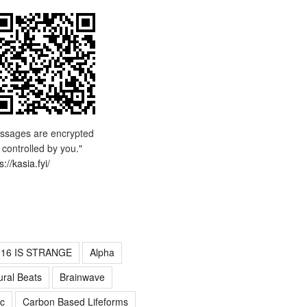
ssages are encrypted
 controlled by you."
s://kasia.fyi/
016 IS STRANGE
Alpha
ural Beats
Brainwave
c
Carbon Based Lifeforms