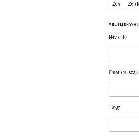
Zen
Zen M
VÉLEMÉNY/HÍ
Név (illik)
Email (muszáj)
Tárgy