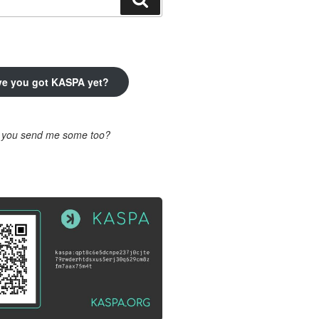
ve you got KASPA yet?
l you send me some too?