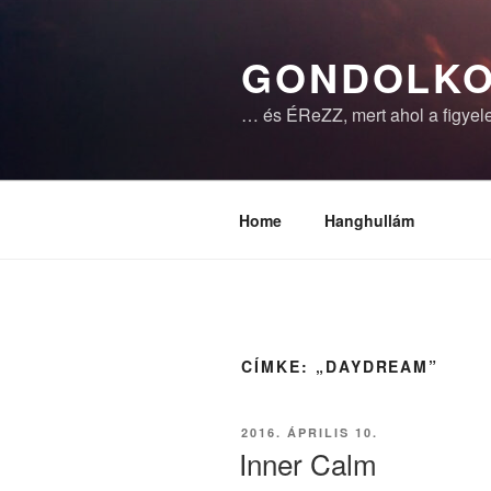
Tartalomhoz
GONDOLKO
… és ÉReZZ, mert ahol a figyele
Home
Hanghullám
CÍMKE:
„DAYDREAM”
BEKÜLDVE:
2016. ÁPRILIS 10.
Inner Calm