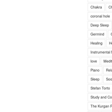
Chakra
Ch
coronal hole
Deep Sleep
Germind
Healing
H
Instrumental
love
Medit
Piano
Rel
Sleep
Soo
Stefan Torto
Study and Co
The Kurgan R