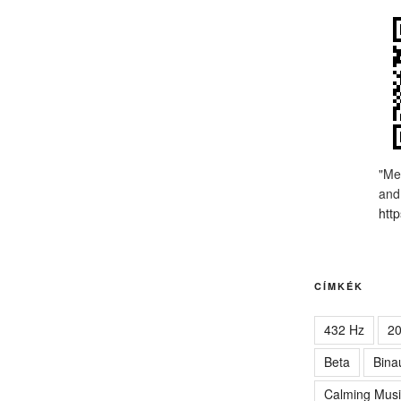
"Me
and
http
CÍMKÉK
432 Hz
2
Beta
Bina
Calming Musi