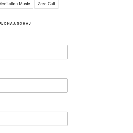
editation Music
Zero Cult
R/ÓHAJ/SÓHAJ