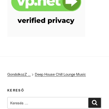
GondolkozZ ...
>
Deep House Chill Lounge Music
KERESŐ
Keresés
Keresé
a