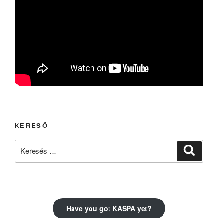
KERESŐ
Keresés
Keresé
a
következő
kifejezésre:
Have you got KASPA yet?