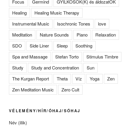
Focus
Germind
GYILKOSOK(K) és áldozatOK
Healing
Healing Music Therapy
Instrumental Music
Isochronic Tones
love
Meditation
Nature Sounds
Piano
Relaxation
SDO
Side Liner
Sleep
Soothing
Spa and Massage
Stefan Torto
Stimulus Timbre
Study
Study and Concentration
Sun
The Kurgan Report
Theta
Víz
Yoga
Zen
Zen Meditation Music
Zero Cult
VÉLEMÉNY/HÍR/ÓHAJ/SÓHAJ
Név (illik)