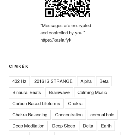
"Messages are encrypted
and controlled by you."
https://kasia.fyi/
CÍMKÉK
432 Hz
2016 IS STRANGE
Alpha
Beta
Binaural Beats
Brainwave
Calming Music
Carbon Based Lifeforms
Chakra
Chakra Balancing
Concentration
coronal hole
Deep Meditation
Deep Sleep
Delta
Earth