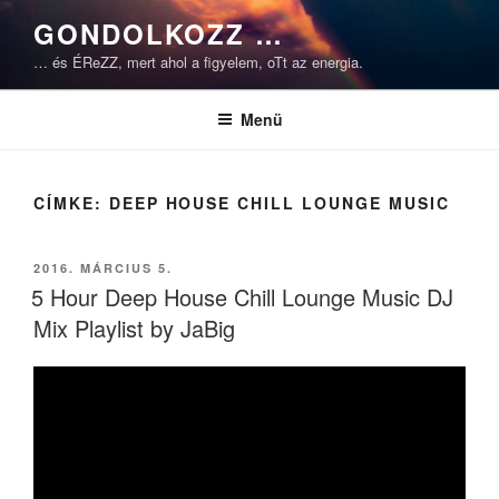
Tartalomhoz
GONDOLKOZZ …
… és ÉReZZ, mert ahol a figyelem, oTt az energia.
Menü
CÍMKE:
DEEP HOUSE CHILL LOUNGE MUSIC
BEKÜLDVE:
2016. MÁRCIUS 5.
5 Hour Deep House Chill Lounge Music DJ
Mix Playlist by JaBig