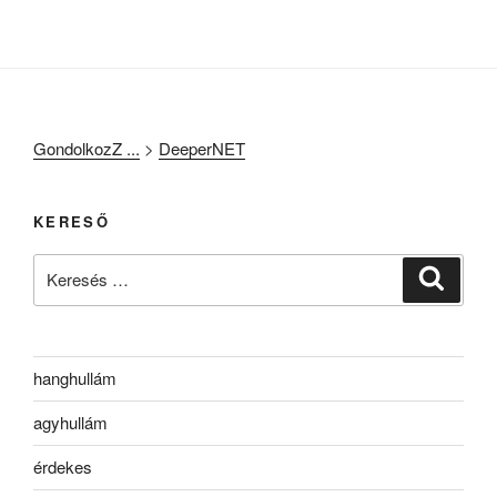
GondolkozZ ...
>
DeeperNET
KERESŐ
Keresés
Keresé
a
következő
kifejezésre:
hanghullám
agyhullám
érdekes