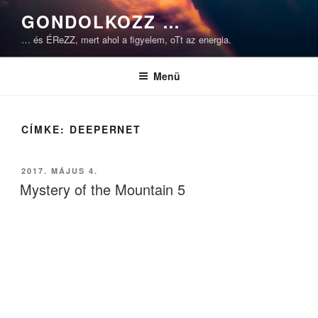
Tartalomhoz
GONDOLKOZZ …
… és ÉReZZ, mert ahol a figyelem, oTt az energia.
Menü
CÍMKE:
DEEPERNET
BEKÜLDVE:
2017. MÁJUS 4.
Mystery of the Mountain 5