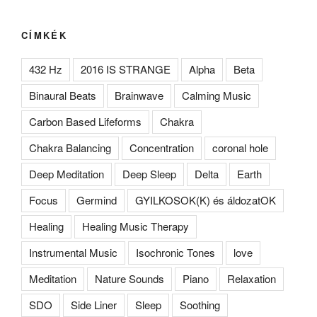
CÍMKÉK
432 Hz
2016 IS STRANGE
Alpha
Beta
Binaural Beats
Brainwave
Calming Music
Carbon Based Lifeforms
Chakra
Chakra Balancing
Concentration
coronal hole
Deep Meditation
Deep Sleep
Delta
Earth
Focus
Germind
GYILKOSOK(K) és áldozatOK
Healing
Healing Music Therapy
Instrumental Music
Isochronic Tones
love
Meditation
Nature Sounds
Piano
Relaxation
SDO
Side Liner
Sleep
Soothing