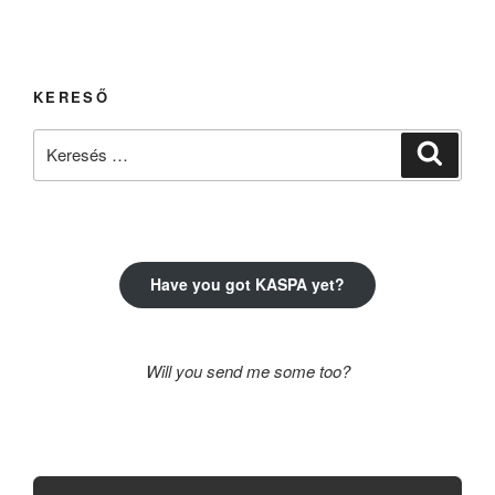
KERESŐ
Keresés
Keresé
a
következő
kifejezésre:
Have you got KASPA yet?
Will you send me some too?