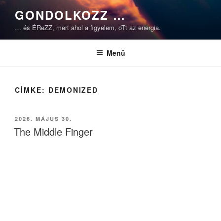
Tartalomhoz
GONDOLKOZZ …
… és ÉReZZ, mert ahol a figyelem, oTt az energia.
Menü
CÍMKE:
DEMONIZED
BEKÜLDVE:
2026. MÁJUS 30.
The Middle Finger