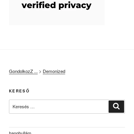
GondolkozZ ...
>
Demonized
KERESŐ
Keresés
Keresé
a
következő
kifejezésre:
hanghullám