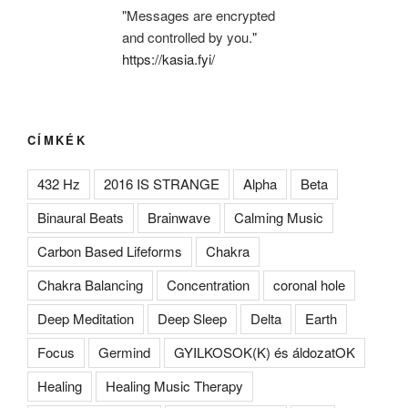
"Messages are encrypted
and controlled by you."
https://kasia.fyi/
CÍMKÉK
432 Hz
2016 IS STRANGE
Alpha
Beta
Binaural Beats
Brainwave
Calming Music
Carbon Based Lifeforms
Chakra
Chakra Balancing
Concentration
coronal hole
Deep Meditation
Deep Sleep
Delta
Earth
Focus
Germind
GYILKOSOK(K) és áldozatOK
Healing
Healing Music Therapy