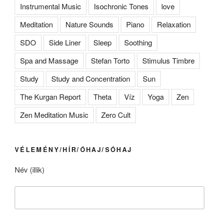
Instrumental Music
Isochronic Tones
love
Meditation
Nature Sounds
Piano
Relaxation
SDO
Side Liner
Sleep
Soothing
Spa and Massage
Stefan Torto
Stimulus Timbre
Study
Study and Concentration
Sun
The Kurgan Report
Theta
Víz
Yoga
Zen
Zen Meditation Music
Zero Cult
VÉLEMÉNY/HÍR/ÓHAJ/SÓHAJ
Név (illik)