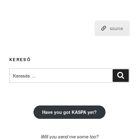
source
KERESŐ
Keresés
Keresé
a
következő
kifejezésre:
Have you got KASPA yet?
Will you send me some too?