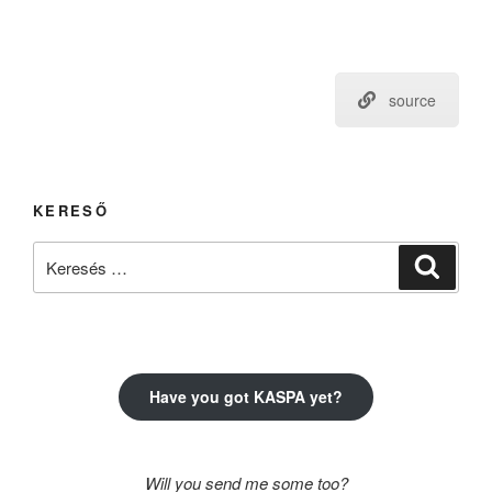
source
KERESŐ
Keresés
Keresé
a
következő
kifejezésre:
Have you got KASPA yet?
Will you send me some too?