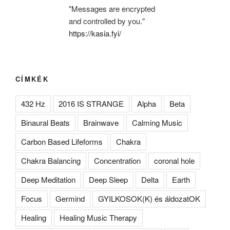
"Messages are encrypted
and controlled by you."
https://kasia.fyi/
CÍMKÉK
432 Hz
2016 IS STRANGE
Alpha
Beta
Binaural Beats
Brainwave
Calming Music
Carbon Based Lifeforms
Chakra
Chakra Balancing
Concentration
coronal hole
Deep Meditation
Deep Sleep
Delta
Earth
Focus
Germind
GYILKOSOK(K) és áldozatOK
Healing
Healing Music Therapy