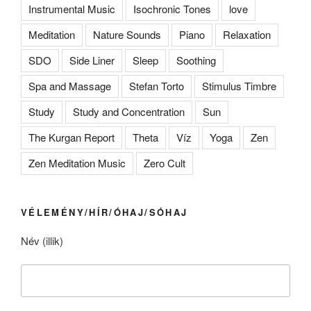
Instrumental Music
Isochronic Tones
love
Meditation
Nature Sounds
Piano
Relaxation
SDO
Side Liner
Sleep
Soothing
Spa and Massage
Stefan Torto
Stimulus Timbre
Study
Study and Concentration
Sun
The Kurgan Report
Theta
Víz
Yoga
Zen
Zen Meditation Music
Zero Cult
VÉLEMÉNY/HÍR/ÓHAJ/SÓHAJ
Név (illik)