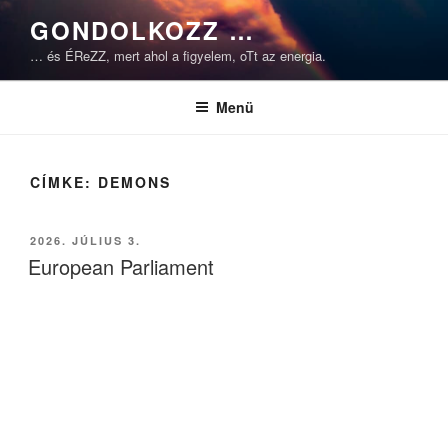
Tartalomhoz
GONDOLKOZZ …
… és ÉReZZ, mert ahol a figyelem, oTt az energia.
Menü
CÍMKE:
DEMONS
BEKÜLDVE:
2026. JÚLIUS 3.
European Parliament