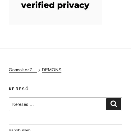
GondolkozZ ...
>
DEMONS
KERESŐ
Keresés
Keresé
a
következő
kifejezésre:
hanghullám