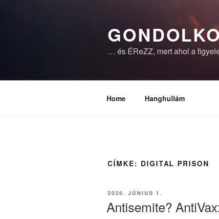
Tartalomhoz
GONDOLKO
… és ÉReZZ, mert ahol a figyele
Home
Hanghullám
CÍMKE:
DIGITAL PRISON
BEKÜLDVE:
2026. JÚNIUS 1.
Antisemite? AntiVax