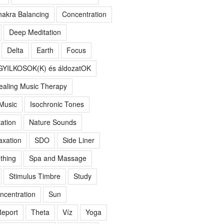
akra Balancing
Concentration
Deep Meditation
Delta
Earth
Focus
GYILKOSOK(K) és áldozatOK
ealing Music Therapy
 Music
Isochronic Tones
ation
Nature Sounds
axation
SDO
Side Liner
thing
Spa and Massage
Stimulus Timbre
Study
ncentration
Sun
eport
Theta
Víz
Yoga