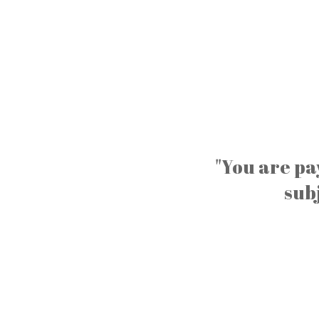
"You are pa
sub