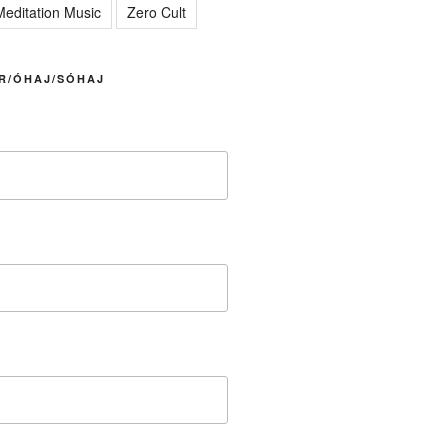
editation Music
Zero Cult
R/ÓHAJ/SÓHAJ