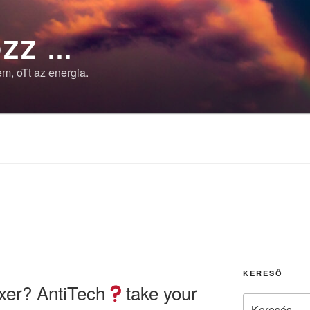
ZZ …
m, oTt az energia.
KERESŐ
xer? AntiTech
take your
Keresés