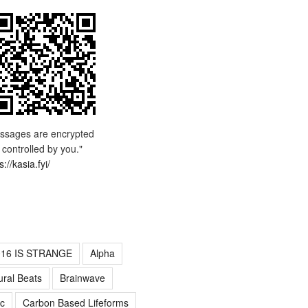
ssages are encrypted
 controlled by you."
s://kasia.fyi/
016 IS STRANGE
Alpha
ural Beats
Brainwave
c
Carbon Based Lifeforms