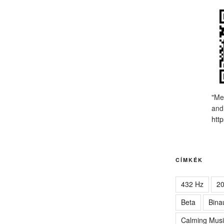
"Me
and
http
CÍMKÉK
432 Hz
2
Beta
Bina
Calming Musi