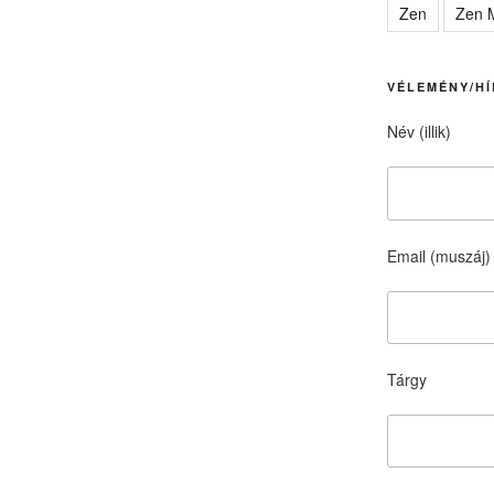
Zen
Zen M
VÉLEMÉNY/HÍ
Név (illik)
Email (muszáj)
Tárgy