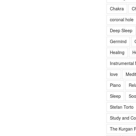
Chakra
Ch
coronal hole
Deep Sleep
Germind
Healing
H
Instrumental
love
Medit
Piano
Rel
Sleep
Soo
Stefan Torto
Study and Co
The Kurgan R