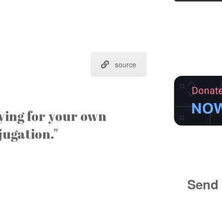
source
ying for your own
jugation."
Send 