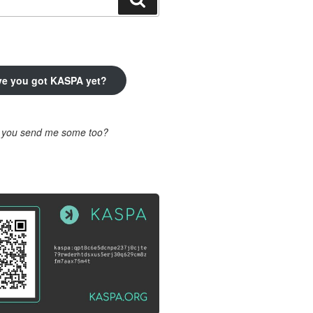
ve you got KASPA yet?
l you send me some too?