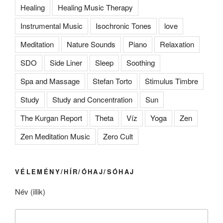
Healing
Healing Music Therapy
Instrumental Music
Isochronic Tones
love
Meditation
Nature Sounds
Piano
Relaxation
SDO
Side Liner
Sleep
Soothing
Spa and Massage
Stefan Torto
Stimulus Timbre
Study
Study and Concentration
Sun
The Kurgan Report
Theta
Víz
Yoga
Zen
Zen Meditation Music
Zero Cult
VÉLEMÉNY/HÍR/ÓHAJ/SÓHAJ
Név (illik)