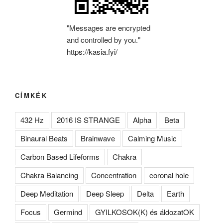
"Messages are encrypted
and controlled by you."
https://kasia.fyi/
CÍMKÉK
432 Hz
2016 IS STRANGE
Alpha
Beta
Binaural Beats
Brainwave
Calming Music
Carbon Based Lifeforms
Chakra
Chakra Balancing
Concentration
coronal hole
Deep Meditation
Deep Sleep
Delta
Earth
Focus
Germind
GYILKOSOK(K) és áldozatOK