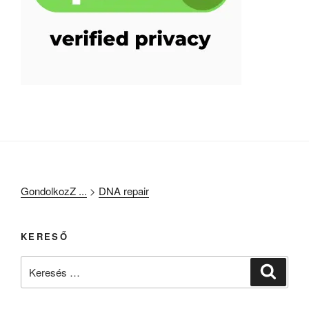
GondolkozZ ...
>
DNA repair
KERESŐ
Keresés
Keresé
a
következő