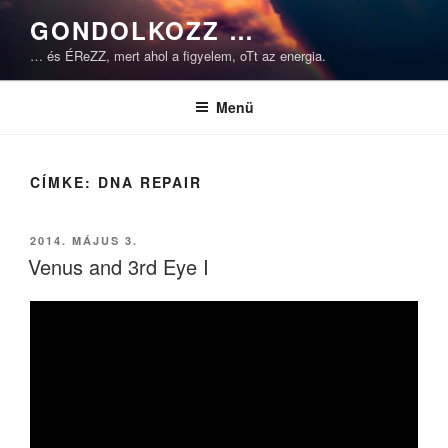
Tartalomhoz
GONDOLKOZZ …
… és ÉReZZ, mert ahol a figyelem, oTt az energia.
Menü
CÍMKE:
DNA REPAIR
BEKÜLDVE:
2014. MÁJUS 3.
Venus and 3rd Eye I