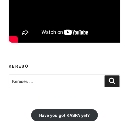
KERESŐ
Keresés
Keresé
a
következő
kifejezésre:
Have you got KASPA yet?