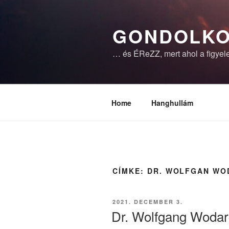
Tartalomhoz
GONDOLKO
… és ÉReZZ, mert ahol a figyele
Home
Hanghullám
CÍMKE:
DR. WOLFGAN WO
BEKÜLDVE:
2021. DECEMBER 3.
Dr. Wolfgang Woda