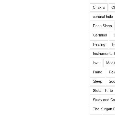
Chakra
Ch
coronal hole
Deep Sleep
Germind
Healing
H
Instrumental
love
Medit
Piano
Rel
Sleep
Soo
Stefan Torto
Study and Co
The Kurgan R