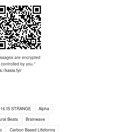
ssages are encrypted
 controlled by you."
s://kasia.fyi/
016 IS STRANGE
Alpha
ural Beats
Brainwave
c
Carbon Based Lifeforms