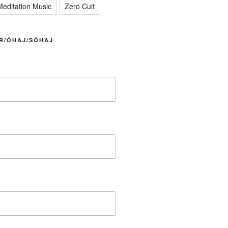
editation Music
Zero Cult
R/ÓHAJ/SÓHAJ