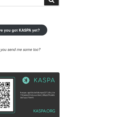
ve you got KASPA yet?
l you send me some too?