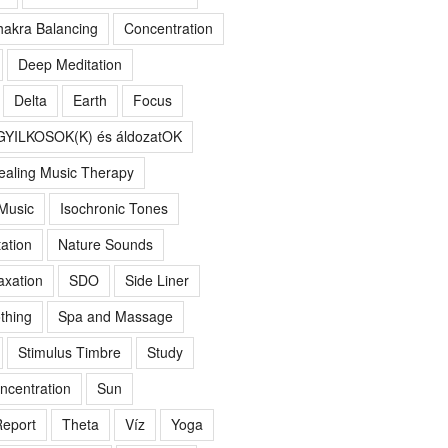
akra Balancing
Concentration
Deep Meditation
Delta
Earth
Focus
GYILKOSOK(K) és áldozatOK
ealing Music Therapy
 Music
Isochronic Tones
ation
Nature Sounds
axation
SDO
Side Liner
thing
Spa and Massage
Stimulus Timbre
Study
ncentration
Sun
eport
Theta
Víz
Yoga