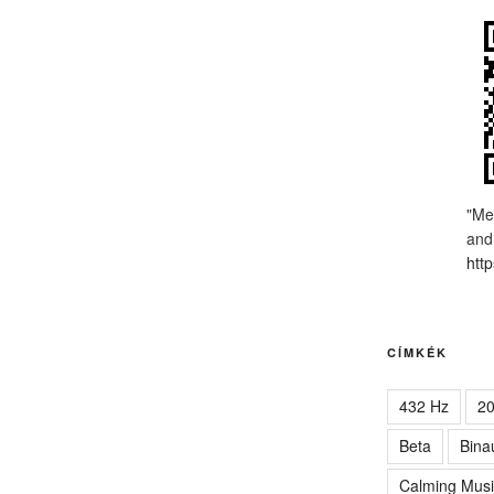
"Me
and
http
CÍMKÉK
432 Hz
2
Beta
Bina
Calming Musi