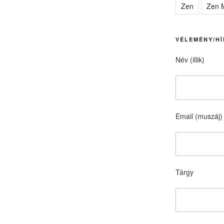
Zen
Zen M
VÉLEMÉNY/HÍ
Név (illik)
Email (muszáj)
Tárgy