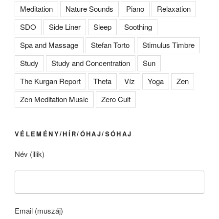
Meditation
Nature Sounds
Piano
Relaxation
SDO
Side Liner
Sleep
Soothing
Spa and Massage
Stefan Torto
Stimulus Timbre
Study
Study and Concentration
Sun
The Kurgan Report
Theta
Víz
Yoga
Zen
Zen Meditation Music
Zero Cult
VÉLEMÉNY/HÍR/ÓHAJ/SÓHAJ
Név (illik)
Email (muszáj)