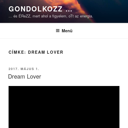
Tartalomhoz
GONDOLKOZZ …
… és ÉReZZ, mert ahol a figyelem, oTt az energia.
Menü
CÍMKE:
DREAM LOVER
BEKÜLDVE:
2017. MÁJUS 1.
Dream Lover