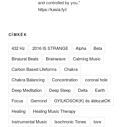
and controlled by you."
https://kasia.fyi/
CÍMKÉK
432 Hz
2016 IS STRANGE
Alpha
Beta
Binaural Beats
Brainwave
Calming Music
Carbon Based Lifeforms
Chakra
Chakra Balancing
Concentration
coronal hole
Deep Meditation
Deep Sleep
Delta
Earth
Focus
Germind
GYILKOSOK(K) és áldozatOK
Healing
Healing Music Therapy
Instrumental Music
Isochronic Tones
love