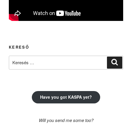
KERESŐ
Keresés
Keresé
a
következő
kifejezésre:
Have you got KASPA yet?
Will you send me some too?