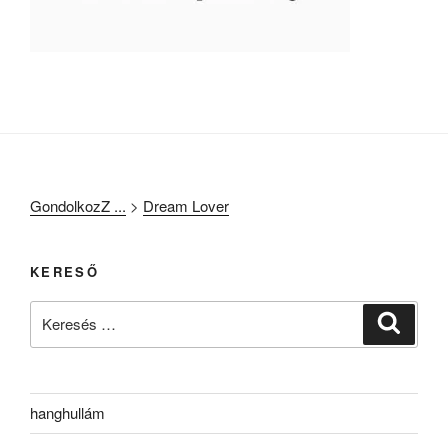
GondolkozZ ...
>
Dream Lover
KERESŐ
Keresés
Keresé
a
következő
kifejezésre:
hanghullám