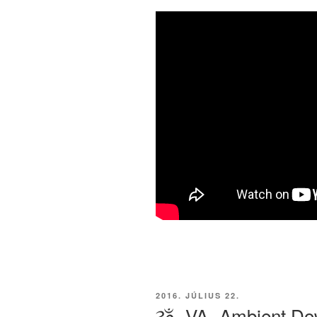
BEKÜLDVE:
2016. JÚLIUS 22.
ૐ -VA- Ambient D