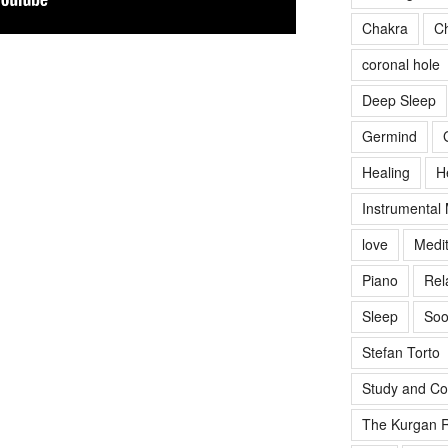
Chakra
Ch
coronal hole
Deep Sleep
Germind
Healing
H
Instrumental
love
Medit
Piano
Rel
Sleep
Soo
Stefan Torto
Study and Co
The Kurgan R