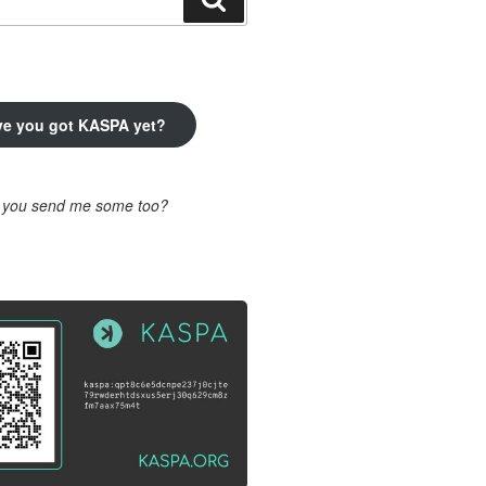
ve you got KASPA yet?
l you send me some too?