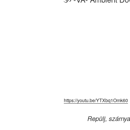
https://youtu.be/YTXbq1Omk60
Repülj, szárn