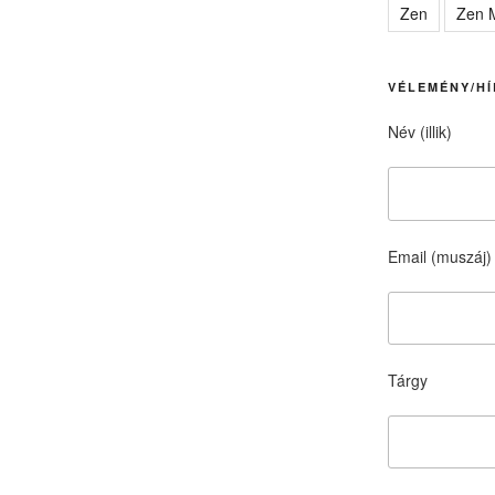
Zen
Zen M
VÉLEMÉNY/HÍ
Név (illik)
Email (muszáj)
Tárgy