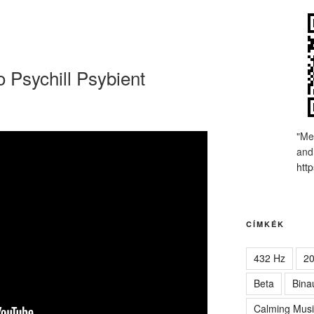
Psychill Psybient
ૐ
"Me
and
http
CÍMKÉK
432 Hz
2
Beta
Bina
Calming Musi