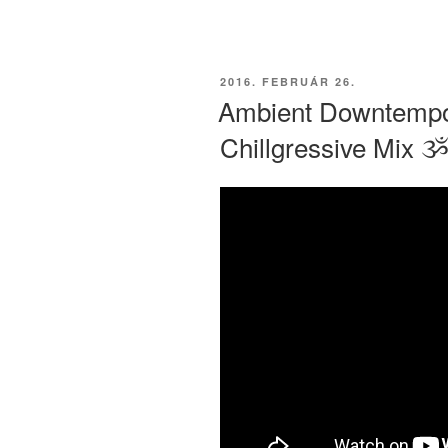
BEKÜLDVE:
2016. FEBRUÁR 26.
Ambient Downtempo 
Chillgressive Mix 