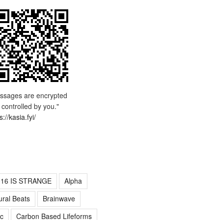
ssages are encrypted
 controlled by you."
s://kasia.fyi/
016 IS STRANGE
Alpha
ural Beats
Brainwave
c
Carbon Based Lifeforms