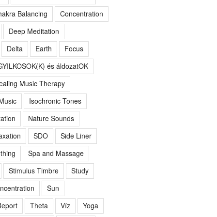
akra Balancing
Concentration
Deep Meditation
Delta
Earth
Focus
GYILKOSOK(K) és áldozatOK
ealing Music Therapy
 Music
Isochronic Tones
ation
Nature Sounds
axation
SDO
Side Liner
thing
Spa and Massage
Stimulus Timbre
Study
ncentration
Sun
eport
Theta
Víz
Yoga