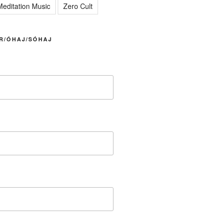
editation Music
Zero Cult
R/ÓHAJ/SÓHAJ