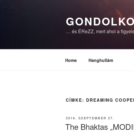
Tartalomhoz
GONDOLKO
… és ÉReZZ, mert ahol a figyele
Home
Hanghullám
CÍMKE:
DREAMING COOPE
BEKÜLDVE:
2016. SZEPTEMBER 27.
The Bhaktas „MODI