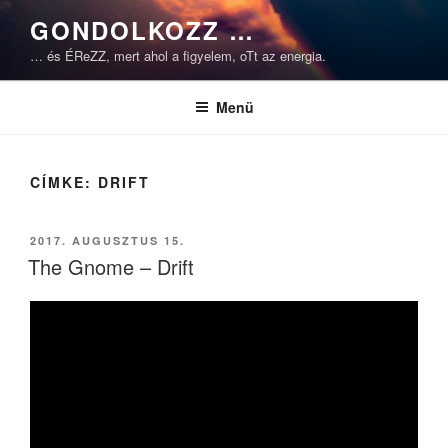
Tartalomhoz
GONDOLKOZZ …
… és ÉReZZ, mert ahol a figyelem, oTt az energia.
Menü
CÍMKE:
DRIFT
BEKÜLDVE:
2017. AUGUSZTUS 15.
The Gnome – Drift