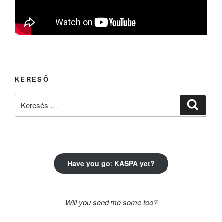
KERESŐ
Keresés
Keresé
a
következő
kifejezésre:
Have you got KASPA yet?
Will you send me some too?