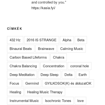
and controlled by you."
https://kasia.fyi/
CÍMKÉK
432 Hz
2016 IS STRANGE
Alpha
Beta
Binaural Beats
Brainwave
Calming Music
Carbon Based Lifeforms
Chakra
Chakra Balancing
Concentration
coronal hole
Deep Meditation
Deep Sleep
Delta
Earth
Focus
Germind
GYILKOSOK(K) és áldozatOK
Healing
Healing Music Therapy
Instrumental Music
Isochronic Tones
love