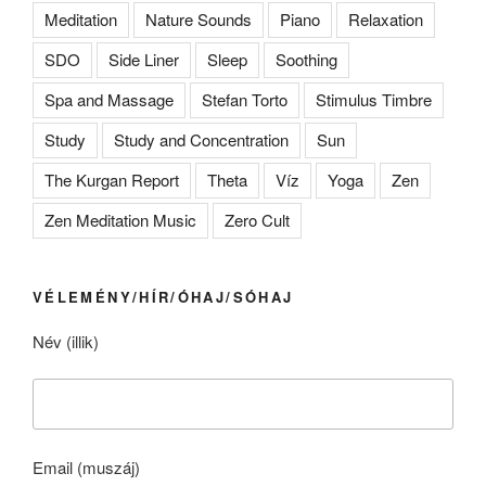
Meditation
Nature Sounds
Piano
Relaxation
SDO
Side Liner
Sleep
Soothing
Spa and Massage
Stefan Torto
Stimulus Timbre
Study
Study and Concentration
Sun
The Kurgan Report
Theta
Víz
Yoga
Zen
Zen Meditation Music
Zero Cult
VÉLEMÉNY/HÍR/ÓHAJ/SÓHAJ
Név (illik)
Email (muszáj)