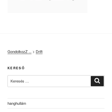
GondolkozZ ...
>
Drift
KERESŐ
Keresés
Keresé
a
következő
kifejezésre:
hanghullám