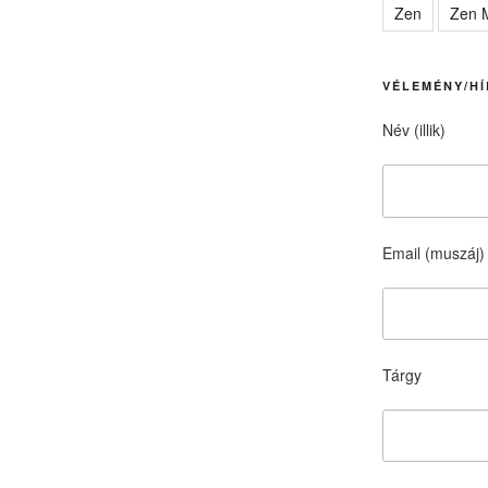
Zen
Zen M
VÉLEMÉNY/HÍ
Név (illik)
Email (muszáj)
Tárgy