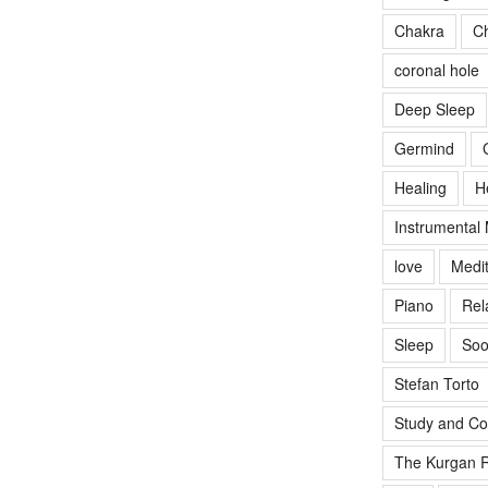
Chakra
Ch
coronal hole
Deep Sleep
Germind
Healing
H
Instrumental
love
Medit
Piano
Rel
Sleep
Soo
Stefan Torto
Study and Co
The Kurgan R