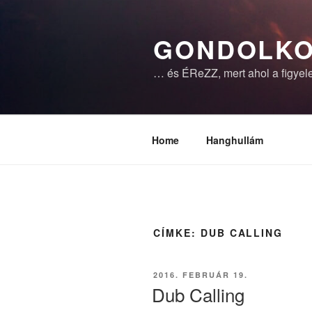
Tartalomhoz
GONDOLKO
… és ÉReZZ, mert ahol a figyele
Home
Hanghullám
CÍMKE:
DUB CALLING
BEKÜLDVE:
2016. FEBRUÁR 19.
Dub Calling