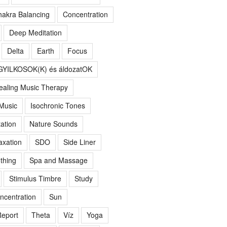
akra Balancing
Concentration
Deep Meditation
Delta
Earth
Focus
GYILKOSOK(K) és áldozatOK
ealing Music Therapy
 Music
Isochronic Tones
ation
Nature Sounds
axation
SDO
Side Liner
thing
Spa and Massage
Stimulus Timbre
Study
ncentration
Sun
eport
Theta
Víz
Yoga