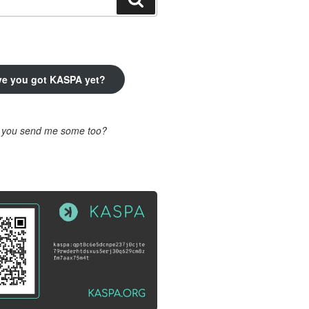
ve you got KASPA yet?
l you send me some too?