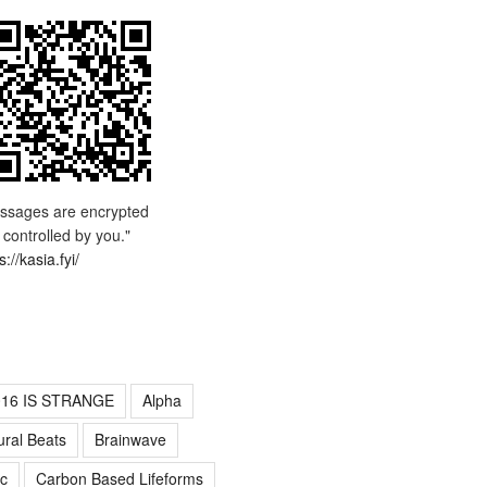
ssages are encrypted
 controlled by you."
s://kasia.fyi/
016 IS STRANGE
Alpha
ural Beats
Brainwave
c
Carbon Based Lifeforms