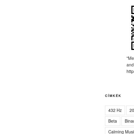
"Me
and
http
CÍMKÉK
432 Hz
2
Beta
Bina
Calming Musi