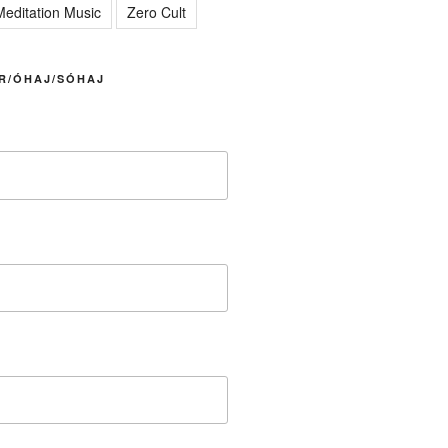
editation Music
Zero Cult
R/ÓHAJ/SÓHAJ