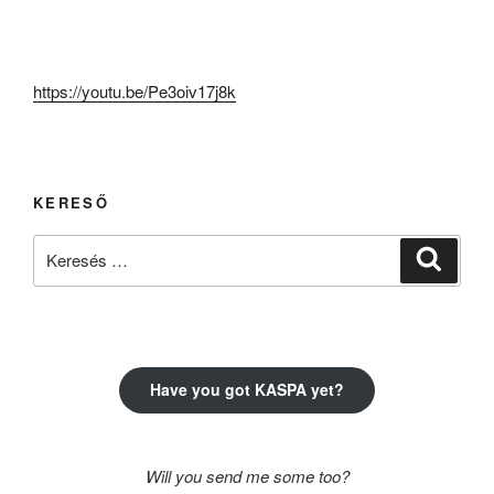
https://youtu.be/Pe3oiv17j8k
KERESŐ
Keresés
Keresé
a
következő
kifejezésre:
Have you got KASPA yet?
Will you send me some too?