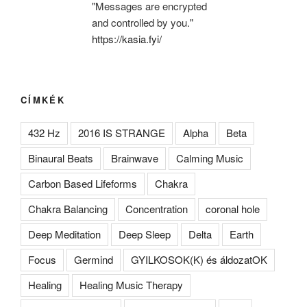
"Messages are encrypted
and controlled by you."
https://kasia.fyi/
CÍMKÉK
432 Hz
2016 IS STRANGE
Alpha
Beta
Binaural Beats
Brainwave
Calming Music
Carbon Based Lifeforms
Chakra
Chakra Balancing
Concentration
coronal hole
Deep Meditation
Deep Sleep
Delta
Earth
Focus
Germind
GYILKOSOK(K) és áldozatOK
Healing
Healing Music Therapy