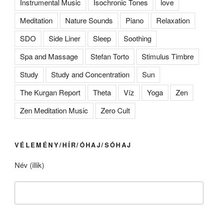
Instrumental Music
Isochronic Tones
love
Meditation
Nature Sounds
Piano
Relaxation
SDO
Side Liner
Sleep
Soothing
Spa and Massage
Stefan Torto
Stimulus Timbre
Study
Study and Concentration
Sun
The Kurgan Report
Theta
Víz
Yoga
Zen
Zen Meditation Music
Zero Cult
VÉLEMÉNY/HÍR/ÓHAJ/SÓHAJ
Név (illik)