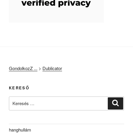
GondolkozZ ...
>
Dublicator
KERESŐ
Keresés
Keresé
a
következő
kifejezésre:
hanghullám