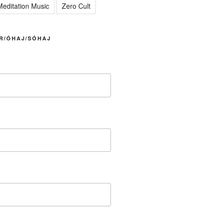
editation Music
Zero Cult
R/ÓHAJ/SÓHAJ