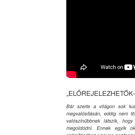
„ELŐREJELEZHETŐK
Bár szerte a világon sok kut
megvalósításán, eddig nem tör
valószínűbbnek látszik, hog
megoldódni. Ennek egyik o