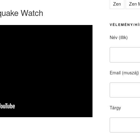
Zen
Zen M
hquake Watch
VÉLEMÉNY/HÍ
Név (illik)
Email (muszáj)
Tárgy