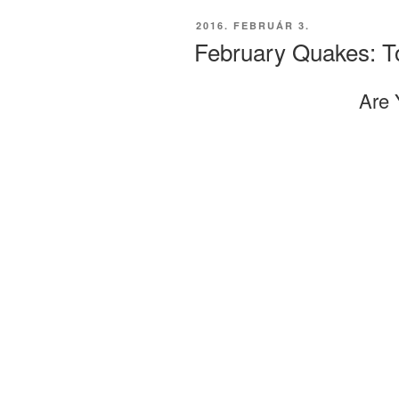
BEKÜLDVE:
2016. FEBRUÁR 3.
February Quakes: T
Are