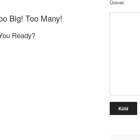
Üzenet
oo Big! Too Many!
 You Ready?