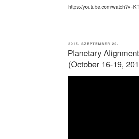
https://youtube.com/watch?v
BEKÜLDVE:
2015. SZEPTEMBER 29.
Planetary Alignmen
(October 16-19, 201