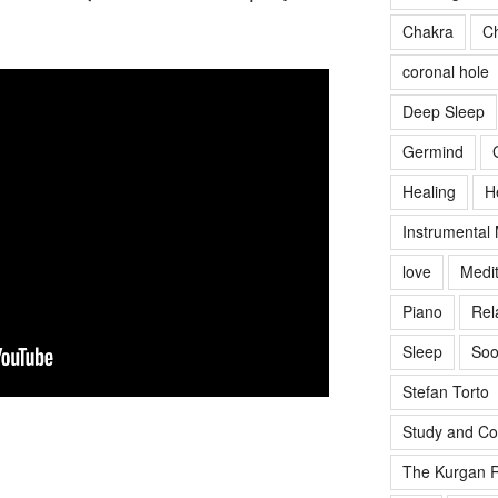
Chakra
Ch
coronal hole
Deep Sleep
Germind
Healing
H
Instrumental
love
Medit
Piano
Rel
Sleep
Soo
Stefan Torto
Study and Co
The Kurgan R