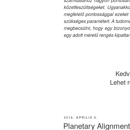
számításához nagyon pontosan
kőzetfeszültségeket. Ugyanakko
megfelelő pontossággal ezeket 
szükséges paramétert. A tudomán
megbecsülni, hogy egy bizonyo
egy adott méretű rengés kipattann
Kedve
Lehet r
BEKÜLDVE:
2016. ÁPRILIS 6.
Planetary Alignment