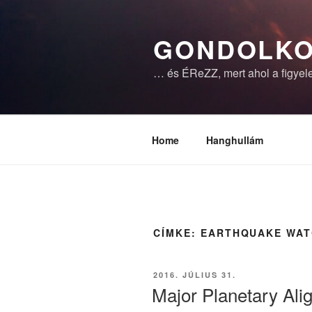
Tartalomhoz
GONDOLKO
… és ÉReZZ, mert ahol a figyele
Home
Hanghullám
CÍMKE:
EARTHQUAKE WA
BEKÜLDVE:
2016. JÚLIUS 31.
Major Planetary Ali