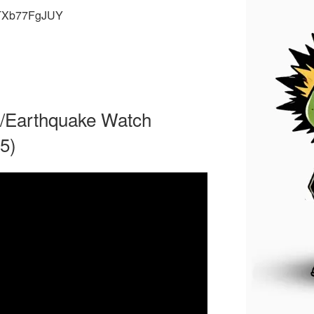
=KTXb77FgJUY
t/Earthquake Watch
5)