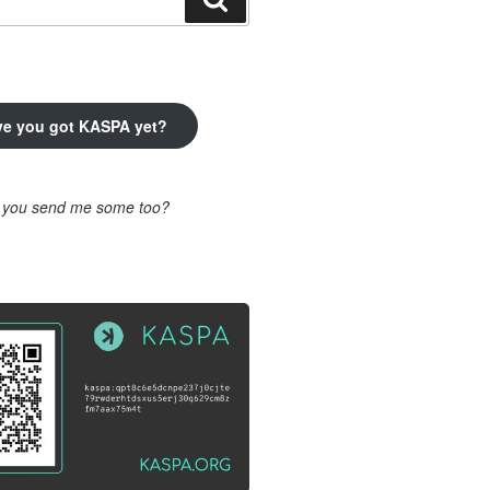
ve you got KASPA yet?
l you send me some too?