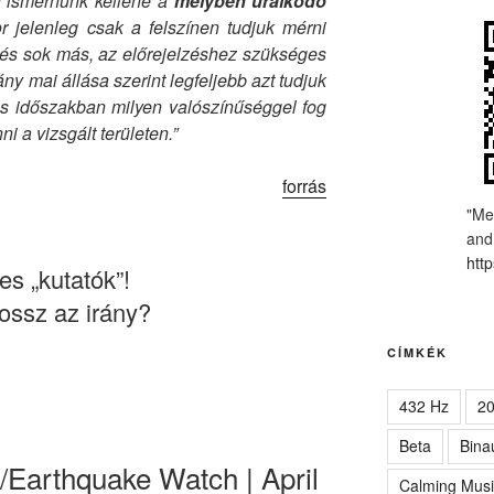
 ismernünk kellene a
mélyben uralkodó
r jelenleg csak a felszínen tudjuk mérni
és sok más, az előrejelzéshez szükséges
y mai állása szerint legfeljebb azt tudjuk
s időszakban milyen valószínűséggel fog
i a vizsgált területen.”
forrás
"Me
and
http
s „kutatók”!
ossz az irány?
CÍMKÉK
432 Hz
2
Beta
Bina
/Earthquake Watch | April
Calming Musi