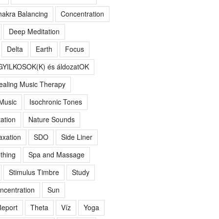
akra Balancing
Concentration
Deep Meditation
Delta
Earth
Focus
GYILKOSOK(K) és áldozatOK
ealing Music Therapy
 Music
Isochronic Tones
ation
Nature Sounds
axation
SDO
Side Liner
thing
Spa and Massage
Stimulus Timbre
Study
ncentration
Sun
eport
Theta
Víz
Yoga