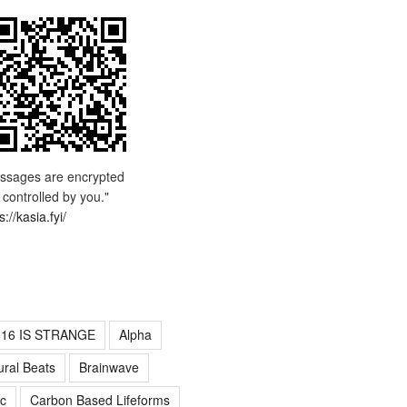
ssages are encrypted
 controlled by you."
s://kasia.fyi/
016 IS STRANGE
Alpha
ural Beats
Brainwave
c
Carbon Based Lifeforms