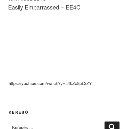
Easily Embarrassed – EE4C
https://youtube.com/watch?v=L40Zo8pL3ZY
KERESŐ
Keresés
Keresé