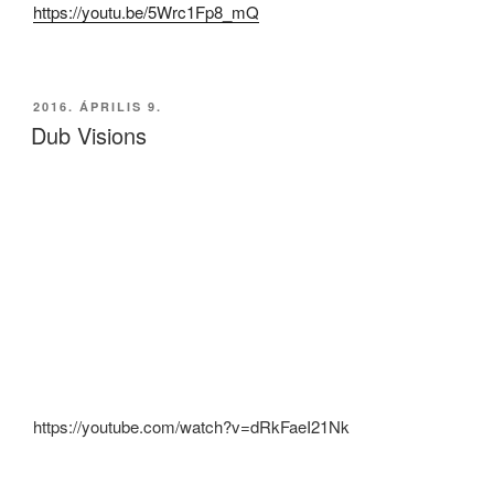
https://youtu.be/5Wrc1Fp8_mQ
BEKÜLDVE:
2016. ÁPRILIS 9.
Dub Visions
https://youtube.com/watch?v=dRkFaeI21Nk