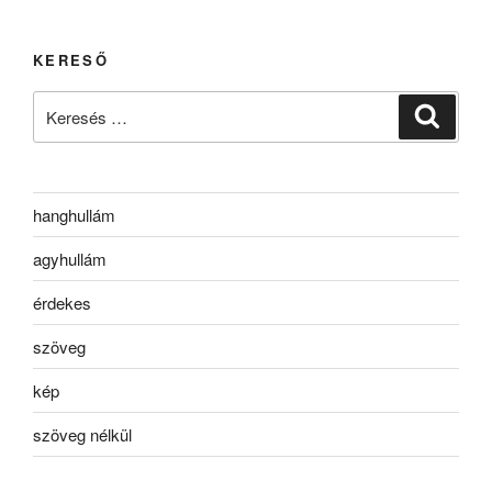
KERESŐ
Keresés
Keresé
a
következő
kifejezésre:
hanghullám
agyhullám
érdekes
szöveg
kép
szöveg nélkül