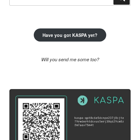
a
következő
kifejezésre:
Have you got KASPA yet?
Will you send me some too?