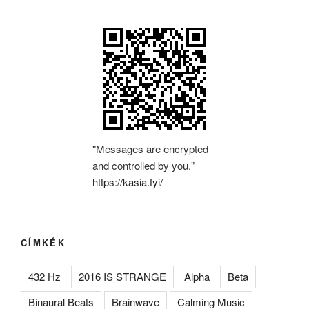
"Messages are encrypted
and controlled by you."
https://kasia.fyi/
CÍMKÉK
432 Hz
2016 IS STRANGE
Alpha
Beta
Binaural Beats
Brainwave
Calming Music