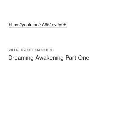
https://youtu.be/kA961nvJy0E
BEKÜLDVE:
2016. SZEPTEMBER 6.
Dreaming Awakening Part One