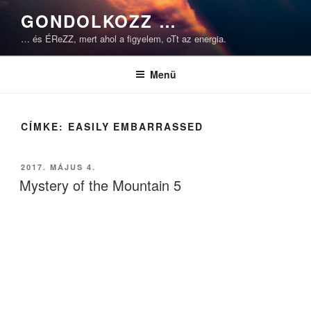
Tartalomhoz
GONDOLKOZZ …
… és ÉReZZ, mert ahol a figyelem, oTt az energia.
Menü
CÍMKE:
EASILY EMBARRASSED
BEKÜLDVE:
2017. MÁJUS 4.
Mystery of the Mountain 5