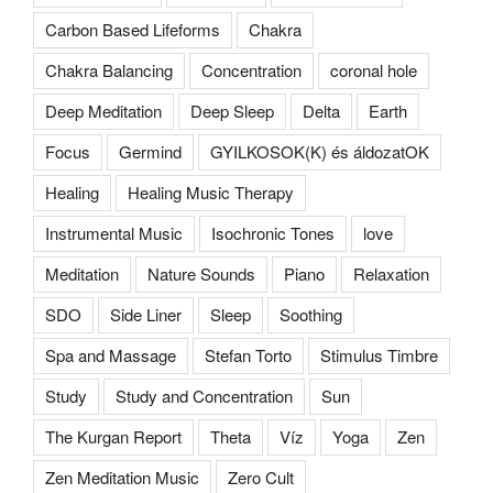
Carbon Based Lifeforms
Chakra
Chakra Balancing
Concentration
coronal hole
Deep Meditation
Deep Sleep
Delta
Earth
Focus
Germind
GYILKOSOK(K) és áldozatOK
Healing
Healing Music Therapy
Instrumental Music
Isochronic Tones
love
Meditation
Nature Sounds
Piano
Relaxation
SDO
Side Liner
Sleep
Soothing
Spa and Massage
Stefan Torto
Stimulus Timbre
Study
Study and Concentration
Sun
The Kurgan Report
Theta
Víz
Yoga
Zen
Zen Meditation Music
Zero Cult