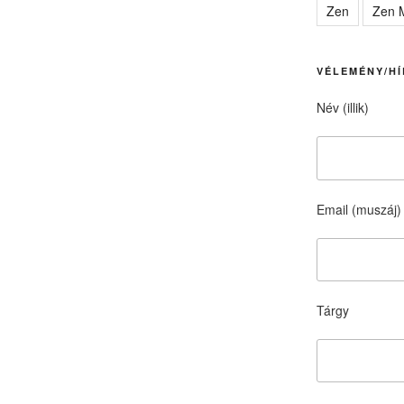
Zen
Zen M
VÉLEMÉNY/HÍ
Név (illik)
Email (muszáj)
Tárgy