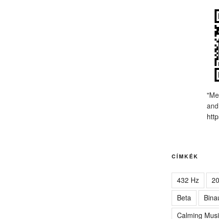
"Me
and
http
CÍMKÉK
432 Hz
2
Beta
Bina
Calming Musi