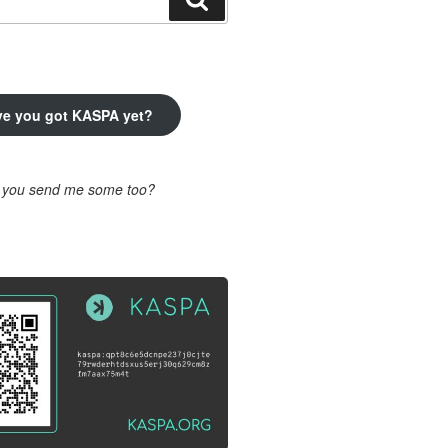
ve you got KASPA yet?
l you send me some too?