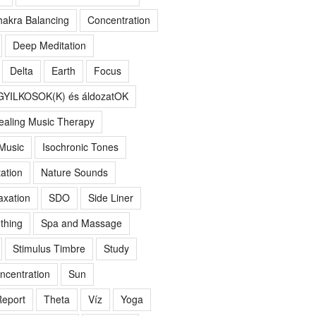
akra Balancing
Concentration
Deep Meditation
Delta
Earth
Focus
GYILKOSOK(K) és áldozatOK
ealing Music Therapy
 Music
Isochronic Tones
ation
Nature Sounds
axation
SDO
Side Liner
thing
Spa and Massage
Stimulus Timbre
Study
ncentration
Sun
eport
Theta
Víz
Yoga