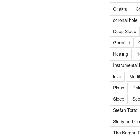
Chakra
Ch
coronal hole
Deep Sleep
Germind
Healing
H
Instrumental
love
Medit
Piano
Rel
Sleep
Soo
Stefan Torto
Study and Co
The Kurgan R