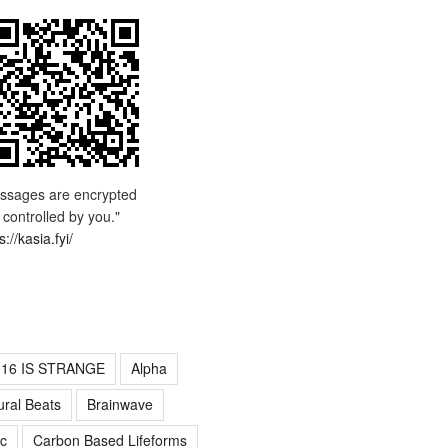
ssages are encrypted
 controlled by you."
s://kasia.fyi/
016 IS STRANGE
Alpha
ural Beats
Brainwave
c
Carbon Based Lifeforms