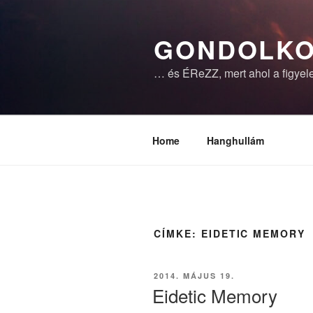
Tartalomhoz
GONDOLKO
… és ÉReZZ, mert ahol a figyele
Home
Hanghullám
CÍMKE:
EIDETIC MEMORY
BEKÜLDVE:
2014. MÁJUS 19.
Eidetic Memory