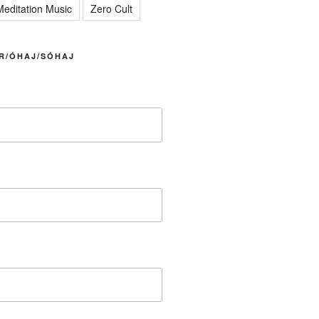
editation Music
Zero Cult
R/ÓHAJ/SÓHAJ