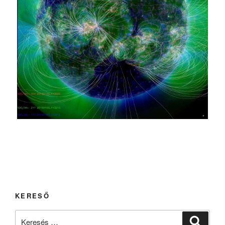
KERESŐ
Keresés
Keresé