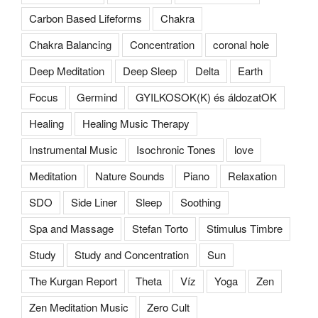
Carbon Based Lifeforms
Chakra
Chakra Balancing
Concentration
coronal hole
Deep Meditation
Deep Sleep
Delta
Earth
Focus
Germind
GYILKOSOK(K) és áldozatOK
Healing
Healing Music Therapy
Instrumental Music
Isochronic Tones
love
Meditation
Nature Sounds
Piano
Relaxation
SDO
Side Liner
Sleep
Soothing
Spa and Massage
Stefan Torto
Stimulus Timbre
Study
Study and Concentration
Sun
The Kurgan Report
Theta
Víz
Yoga
Zen
Zen Meditation Music
Zero Cult