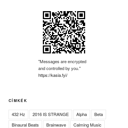
"Messages are encrypted
and controlled by you."
https://kasia.fyi/
CÍMKÉK
432 Hz
2016 IS STRANGE
Alpha
Beta
Binaural Beats
Brainwave
Calming Music