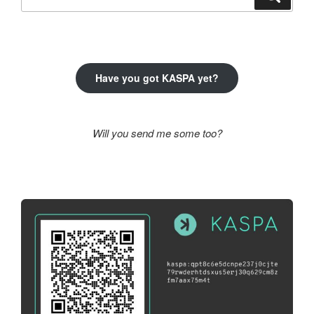
a
következő
kifejezésre:
Have you got KASPA yet?
Will you send me some too?