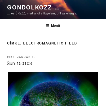
Tartalomhoz
GONDOLKOZZ …
… és ÉReZZ, mert ahol a figyelem, oTt az energia.
Menü
CÍMKE:
ELECTROMAGNETIC FIELD
BEKÜLDVE:
2015. JANUÁR 3.
Sun 150103