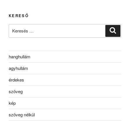
KERESŐ
Keresés
Keresé
a
következő
kifejezésre:
hanghullám
agyhullám
érdekes
szöveg
kép
szöveg nélkül