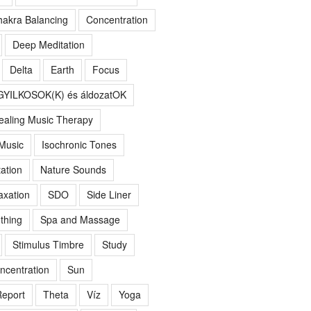
akra Balancing
Concentration
Deep Meditation
Delta
Earth
Focus
GYILKOSOK(K) és áldozatOK
ealing Music Therapy
 Music
Isochronic Tones
ation
Nature Sounds
axation
SDO
Side Liner
thing
Spa and Massage
Stimulus Timbre
Study
ncentration
Sun
eport
Theta
Víz
Yoga