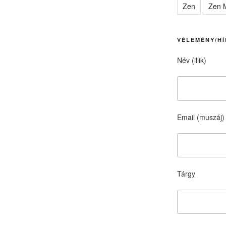
Zen
Zen M
VÉLEMÉNY/HÍ
Név (illik)
Email (muszáj)
Tárgy