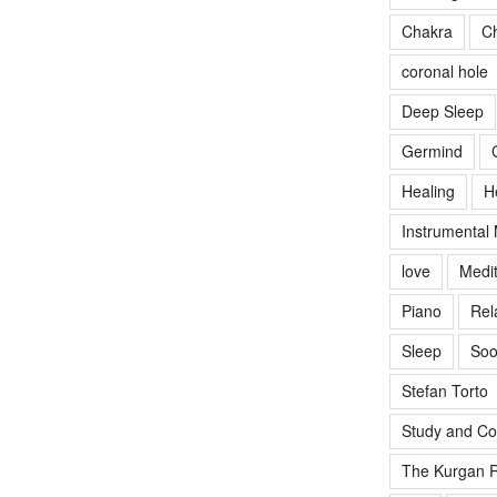
Chakra
Ch
coronal hole
Deep Sleep
Germind
Healing
H
Instrumental
love
Medit
Piano
Rel
Sleep
Soo
Stefan Torto
Study and Co
The Kurgan R