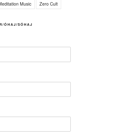
editation Music
Zero Cult
R/ÓHAJ/SÓHAJ