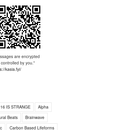
ssages are encrypted
 controlled by you."
s://kasia.fyi/
016 IS STRANGE
Alpha
ural Beats
Brainwave
c
Carbon Based Lifeforms