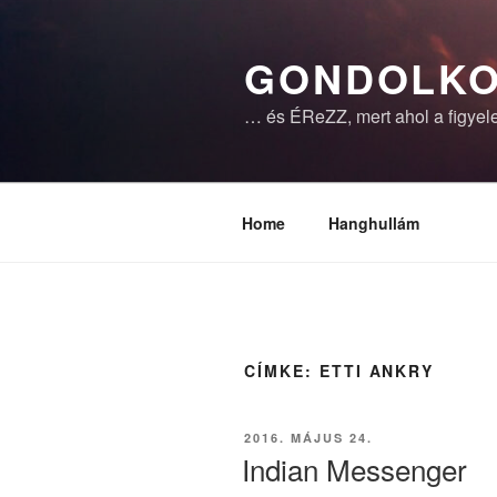
Tartalomhoz
GONDOLKO
… és ÉReZZ, mert ahol a figyele
Home
Hanghullám
CÍMKE:
ETTI ANKRY
BEKÜLDVE:
2016. MÁJUS 24.
Indian Messenger