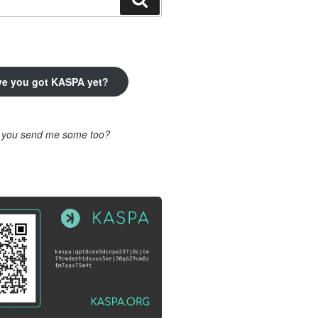
ve you got KASPA yet?
l you send me some too?