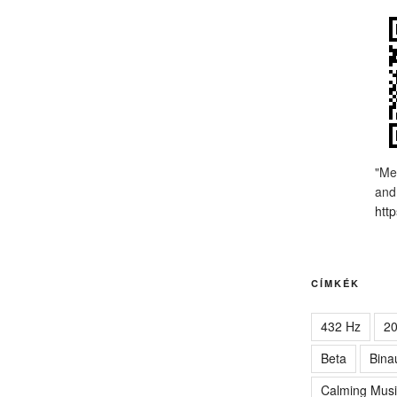
"Me
and
http
CÍMKÉK
432 Hz
2
Beta
Bina
Calming Musi