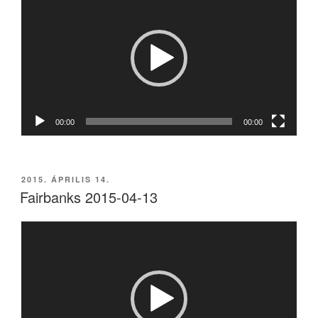
00:00
00:00
BEKÜLDVE:
2015. ÁPRILIS 14.
Fairbanks 2015-04-13
Videólejátszó