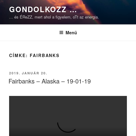
Tartalomhoz
GONDOLKOZZ …
… és ÉReZZ, mert ahol a figyelem, oTt az energia.
Menü
CÍMKE:
FAIRBANKS
BEKÜLDVE:
2019. JANUÁR 20.
Fairbanks – Alaska – 19-01-19