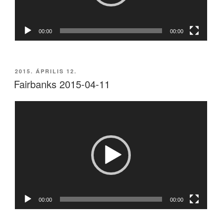
00:00
00:00
BEKÜLDVE:
2015. ÁPRILIS 12.
Fairbanks 2015-04-11
Videólejátszó
00:00
00:00