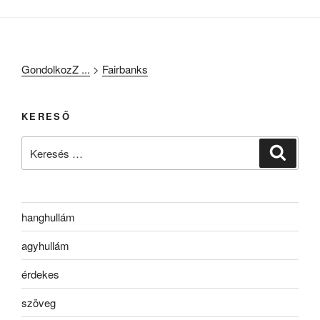
GondolkozZ ...
>
Fairbanks
KERESŐ
Keresés
Keresé
a
következő
kifejezésre:
hanghullám
agyhullám
érdekes
szöveg