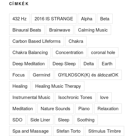
CÍMKÉK
432 Hz
2016 IS STRANGE
Alpha
Beta
Binaural Beats
Brainwave
Calming Music
Carbon Based Lifeforms
Chakra
Chakra Balancing
Concentration
coronal hole
Deep Meditation
Deep Sleep
Delta
Earth
Focus
Germind
GYILKOSOK(K) és áldozatOK
Healing
Healing Music Therapy
Instrumental Music
Isochronic Tones
love
Meditation
Nature Sounds
Piano
Relaxation
SDO
Side Liner
Sleep
Soothing
Spa and Massage
Stefan Torto
Stimulus Timbre