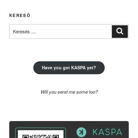
KERESŐ
Keresés
Keresé
a
következő
kifejezésre:
Have you got KASPA yet?
Will you send me some too?