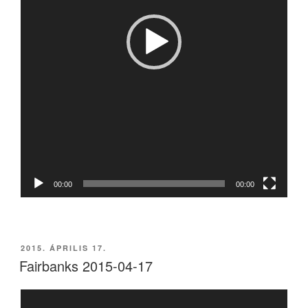
00:00
00:00
BEKÜLDVE:
2015. ÁPRILIS 17.
Fairbanks 2015-04-17
Videólejátszó