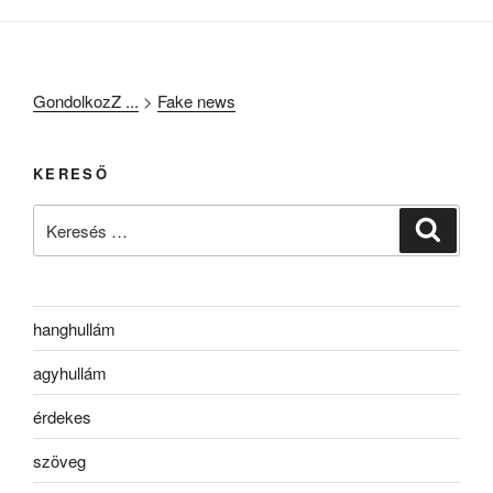
GondolkozZ ...
>
Fake news
KERESŐ
Keresés
Keresé
a
következő
kifejezésre:
hanghullám
agyhullám
érdekes
szöveg