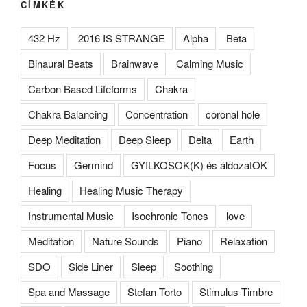
CÍMKÉK
432 Hz
2016 IS STRANGE
Alpha
Beta
Binaural Beats
Brainwave
Calming Music
Carbon Based Lifeforms
Chakra
Chakra Balancing
Concentration
coronal hole
Deep Meditation
Deep Sleep
Delta
Earth
Focus
Germind
GYILKOSOK(K) és áldozatOK
Healing
Healing Music Therapy
Instrumental Music
Isochronic Tones
love
Meditation
Nature Sounds
Piano
Relaxation
SDO
Side Liner
Sleep
Soothing
Spa and Massage
Stefan Torto
Stimulus Timbre