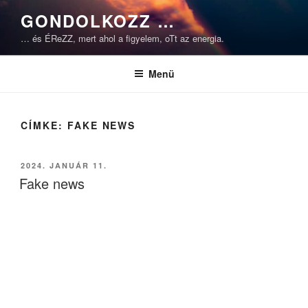
Tartalomhoz
GONDOLKOZZ …
… és ÉReZZ, mert ahol a figyelem, oTt az energia.
Menü
CÍMKE:
FAKE NEWS
BEKÜLDVE:
2024. JANUÁR 11.
Fake news