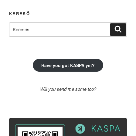
KERESŐ
Keresés
Keresé
a
következő
kifejezésre:
Have you got KASPA yet?
Will you send me some too?