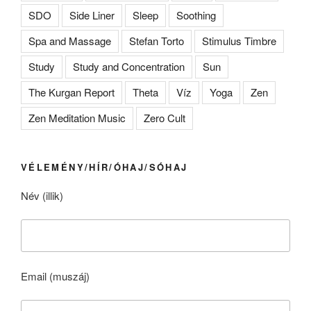
SDO
Side Liner
Sleep
Soothing
Spa and Massage
Stefan Torto
Stimulus Timbre
Study
Study and Concentration
Sun
The Kurgan Report
Theta
Víz
Yoga
Zen
Zen Meditation Music
Zero Cult
VÉLEMÉNY/HÍR/ÓHAJ/SÓHAJ
Név (illik)
Email (muszáj)