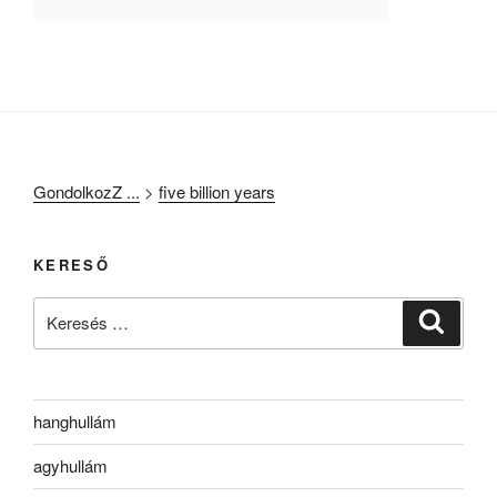
GondolkozZ ...
>
five billion years
KERESŐ
Keresés
Keresé
a
következő
kifejezésre:
hanghullám
agyhullám