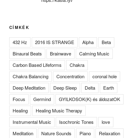
CÍMKÉK
432 Hz
2016 IS STRANGE
Alpha
Beta
Binaural Beats
Brainwave
Calming Music
Carbon Based Lifeforms
Chakra
Chakra Balancing
Concentration
coronal hole
Deep Meditation
Deep Sleep
Delta
Earth
Focus
Germind
GYILKOSOK(K) és áldozatOK
Healing
Healing Music Therapy
Instrumental Music
Isochronic Tones
love
Meditation
Nature Sounds
Piano
Relaxation