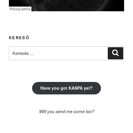
KERESŐ
Keresés
Keresé
a
következő
kifejezésre:
Have you got KASPA yet?
Will you send me some too?