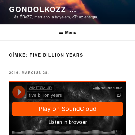
Tartalomhoz
GONDOLKOZZ …
… és ÉReZZ, mert ahol a figyelem, oTt az energia.
Menü
CÍMKE:
FIVE BILLION YEARS
BEKÜLDVE:
2016. MÁRCIUS 28.