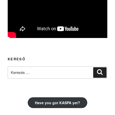
KERESŐ
Keresés
Keresé
a
következő
kifejezésre:
Have you got KASPA yet?