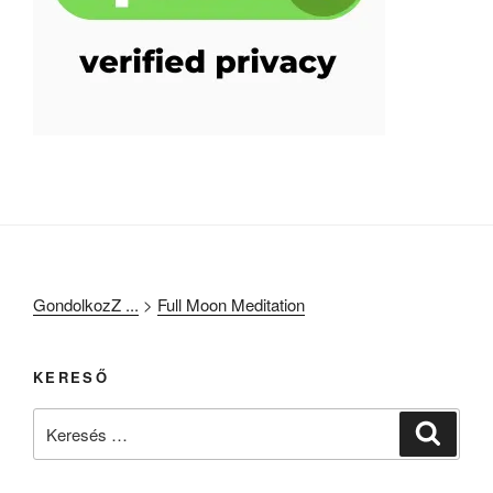
GondolkozZ ...
>
Full Moon Meditation
KERESŐ
Keresés
Keresé
a
következő