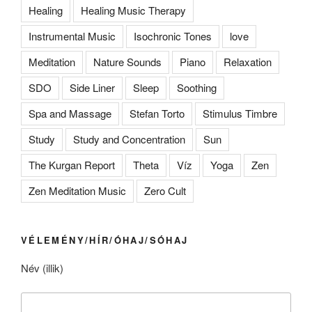
Healing
Healing Music Therapy
Instrumental Music
Isochronic Tones
love
Meditation
Nature Sounds
Piano
Relaxation
SDO
Side Liner
Sleep
Soothing
Spa and Massage
Stefan Torto
Stimulus Timbre
Study
Study and Concentration
Sun
The Kurgan Report
Theta
Víz
Yoga
Zen
Zen Meditation Music
Zero Cult
VÉLEMÉNY/HÍR/ÓHAJ/SÓHAJ
Név (illik)