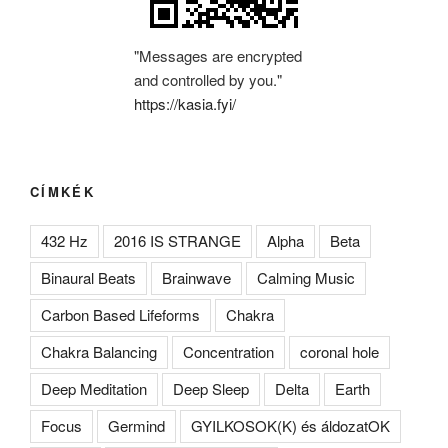
"Messages are encrypted
and controlled by you."
https://kasia.fyi/
CÍMKÉK
432 Hz
2016 IS STRANGE
Alpha
Beta
Binaural Beats
Brainwave
Calming Music
Carbon Based Lifeforms
Chakra
Chakra Balancing
Concentration
coronal hole
Deep Meditation
Deep Sleep
Delta
Earth
Focus
Germind
GYILKOSOK(K) és áldozatOK