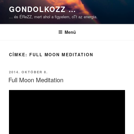
Tartalomhoz
GONDOLKOZZ …
… és ÉReZZ, mert ahol a figyelem, oTt az energia.
Menü
CÍMKE:
FULL MOON MEDITATION
BEKÜLDVE:
2014. OKTÓBER 8.
Full Moon Meditation