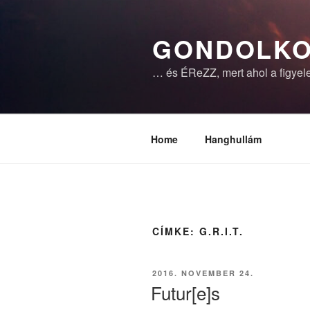
Tartalomhoz
GONDOLKO
… és ÉReZZ, mert ahol a figyele
Home
Hanghullám
CÍMKE:
G.R.I.T.
BEKÜLDVE:
2016. NOVEMBER 24.
Futur[e]s