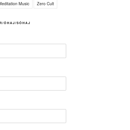
editation Music
Zero Cult
R/ÓHAJ/SÓHAJ