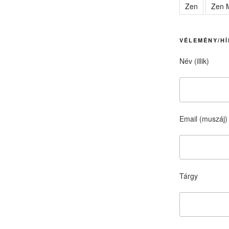
Zen
Zen M
VÉLEMÉNY/HÍ
Név (illik)
Email (muszáj)
Tárgy