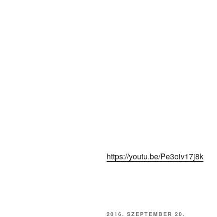
https://youtu.be/Pe3oiv17j8k
BEKÜLDVE:
2016. SZEPTEMBER 20.