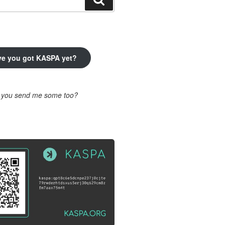
ve you got KASPA yet?
l you send me some too?