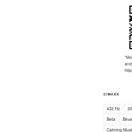
"Me
and
http
CÍMKÉK
432 Hz
2
Beta
Bina
Calming Musi