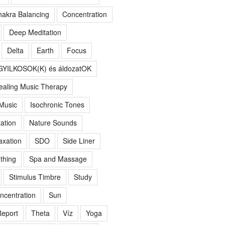
akra Balancing
Concentration
Deep Meditation
Delta
Earth
Focus
GYILKOSOK(K) és áldozatOK
ealing Music Therapy
 Music
Isochronic Tones
ation
Nature Sounds
axation
SDO
Side Liner
thing
Spa and Massage
Stimulus Timbre
Study
ncentration
Sun
eport
Theta
Víz
Yoga