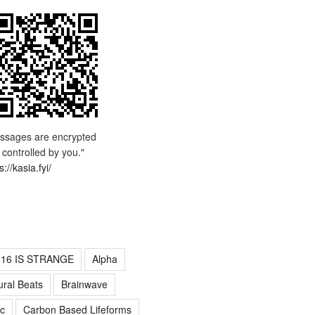
ssages are encrypted
 controlled by you."
s://kasia.fyi/
016 IS STRANGE
Alpha
ural Beats
Brainwave
c
Carbon Based Lifeforms