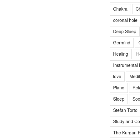
Chakra
Ch
coronal hole
Deep Sleep
Germind
Healing
H
Instrumental
love
Medit
Piano
Rel
Sleep
Soo
Stefan Torto
Study and Co
The Kurgan R