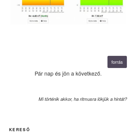
forrás
Pár nap és jön a következő.
Mi történik akkor, ha ritmusra lökjük a hintát?
KERESŐ