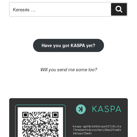
Keresés
Keresé
a
következő
kifejezésre:
Have you got KASPA yet?
Will you send me some too?