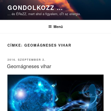
Tartalomhoz
GONDOLKOZZ …
… és ÉReZZ, mert ahol a figyelem, oTt az energia.
Menü
CÍMKE:
GEOMÁGNESES VIHAR
BEKÜLDVE:
2016. SZEPTEMBER 2.
Geomágneses vihar