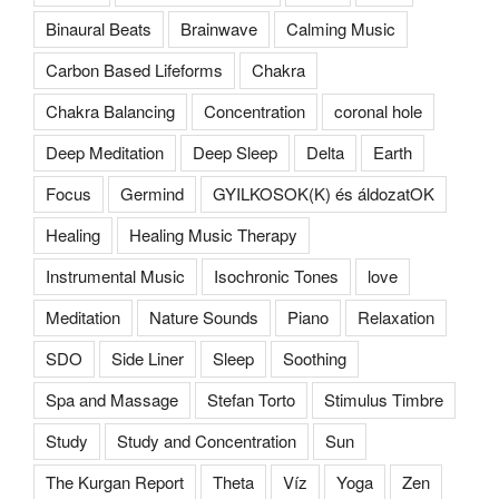
Binaural Beats
Brainwave
Calming Music
Carbon Based Lifeforms
Chakra
Chakra Balancing
Concentration
coronal hole
Deep Meditation
Deep Sleep
Delta
Earth
Focus
Germind
GYILKOSOK(K) és áldozatOK
Healing
Healing Music Therapy
Instrumental Music
Isochronic Tones
love
Meditation
Nature Sounds
Piano
Relaxation
SDO
Side Liner
Sleep
Soothing
Spa and Massage
Stefan Torto
Stimulus Timbre
Study
Study and Concentration
Sun
The Kurgan Report
Theta
Víz
Yoga
Zen