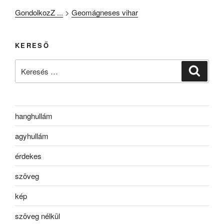
GondolkozZ ...
>
Geomágneses vihar
KERESŐ
Keresés
Keresé
a
következő
kifejezésre:
hanghullám
agyhullám
érdekes
szöveg
kép
szöveg nélkül