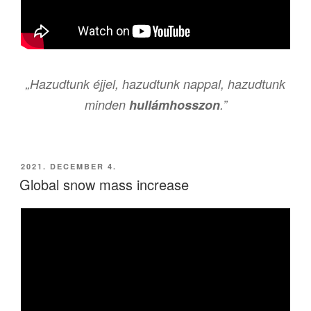
„Hazudtunk éjjel
,
hazudtunk nappal
,
hazudtunk
minden
hullámhosszon
.”
BEKÜLDVE:
2021. DECEMBER 4.
Global snow mass increase