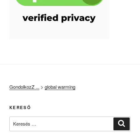
GondolkozZ ...
>
global warming
KERESŐ
Keresés
Keresé
a
következő