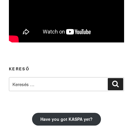
KERESŐ
Keresés
Keresé
a
következő
kifejezésre:
Have you got KASPA yet?