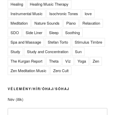
Healing
Healing Music Therapy
Instrumental Music
Isochronic Tones
love
Meditation
Nature Sounds
Piano
Relaxation
SDO
Side Liner
Sleep
Soothing
Spa and Massage
Stefan Torto
Stimulus Timbre
Study
Study and Concentration
Sun
The Kurgan Report
Theta
Víz
Yoga
Zen
Zen Meditation Music
Zero Cult
VÉLEMÉNY/HÍR/ÓHAJ/SÓHAJ
Név (illik)