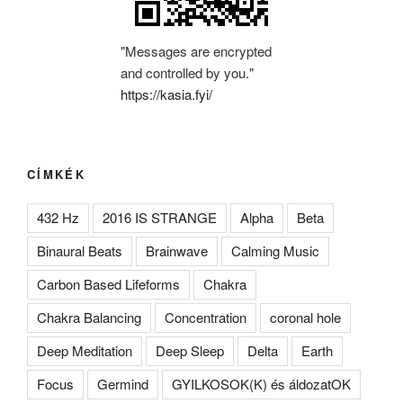
"Messages are encrypted
and controlled by you."
https://kasia.fyi/
CÍMKÉK
432 Hz
2016 IS STRANGE
Alpha
Beta
Binaural Beats
Brainwave
Calming Music
Carbon Based Lifeforms
Chakra
Chakra Balancing
Concentration
coronal hole
Deep Meditation
Deep Sleep
Delta
Earth
Focus
Germind
GYILKOSOK(K) és áldozatOK