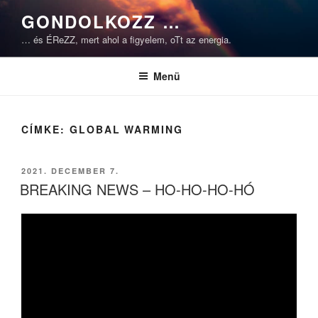
Tartalomhoz
GONDOLKOZZ …
… és ÉReZZ, mert ahol a figyelem, oTt az energia.
Menü
CÍMKE:
GLOBAL WARMING
BEKÜLDVE:
2021. DECEMBER 7.
BREAKING NEWS – HO-HO-HO-HÓ