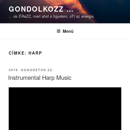
Tartalomhoz
GONDOLKOZZ …
… és ÉReZZ, mert ahol a figyelem, oTt az energia.
Menü
CÍMKE:
HARP
BEKÜLDVE:
2016. AUGUSZTUS 22.
Instrumental Harp Music