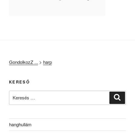
GondolkozZ ...
>
harp
KERESŐ
Keresés
Keresé
a
következő
kifejezésre:
hanghullám