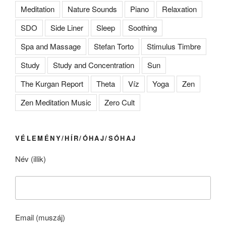
Meditation
Nature Sounds
Piano
Relaxation
SDO
Side Liner
Sleep
Soothing
Spa and Massage
Stefan Torto
Stimulus Timbre
Study
Study and Concentration
Sun
The Kurgan Report
Theta
Víz
Yoga
Zen
Zen Meditation Music
Zero Cult
VÉLEMÉNY/HÍR/ÓHAJ/SÓHAJ
Név (illik)
Email (muszáj)