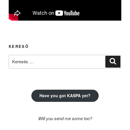
KERESŐ
Keresés
Keresé
a
következő
kifejezésre:
Have you got KASPA yet?
Will you send me some too?