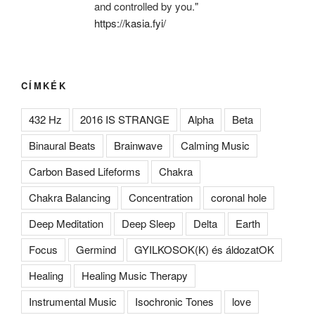
and controlled by you."
https://kasia.fyi/
CÍMKÉK
432 Hz
2016 IS STRANGE
Alpha
Beta
Binaural Beats
Brainwave
Calming Music
Carbon Based Lifeforms
Chakra
Chakra Balancing
Concentration
coronal hole
Deep Meditation
Deep Sleep
Delta
Earth
Focus
Germind
GYILKOSOK(K) és áldozatOK
Healing
Healing Music Therapy
Instrumental Music
Isochronic Tones
love