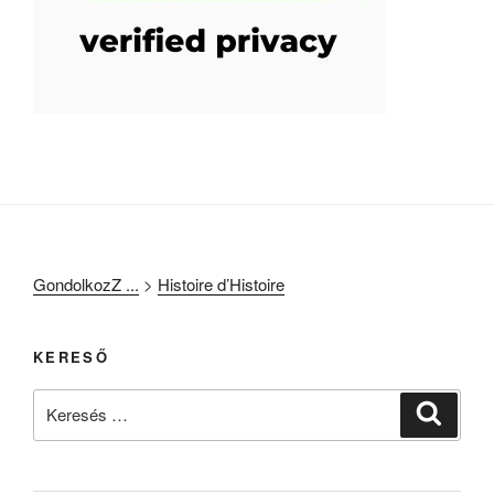
GondolkozZ ...
>
Histoire d’Histoire
KERESŐ
Keresés
Keresé
a
következő
kifejezésre: