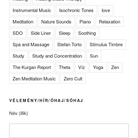
Instrumental Music
Isochronic Tones
love
Meditation
Nature Sounds
Piano
Relaxation
SDO
Side Liner
Sleep
Soothing
Spa and Massage
Stefan Torto
Stimulus Timbre
Study
Study and Concentration
Sun
The Kurgan Report
Theta
Víz
Yoga
Zen
Zen Meditation Music
Zero Cult
VÉLEMÉNY/HÍR/ÓHAJ/SÓHAJ
Név (illik)