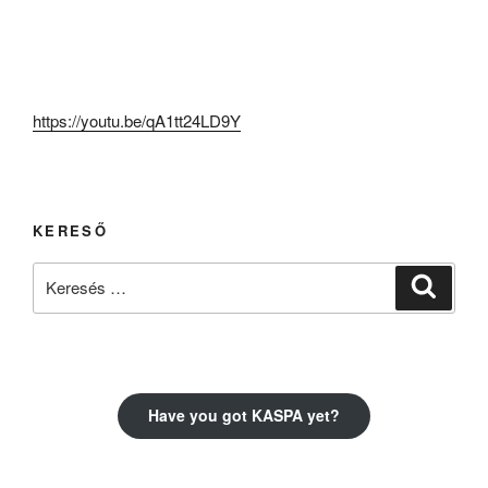
https://youtu.be/qA1tt24LD9Y
KERESŐ
Keresés
Keresé
a
következő
kifejezésre:
Have you got KASPA yet?