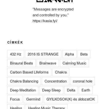
"Messages are encrypted
and controlled by you."
https://kasia.fyi/
CÍMKÉK
432 Hz
2016 IS STRANGE
Alpha
Beta
Binaural Beats
Brainwave
Calming Music
Carbon Based Lifeforms
Chakra
Chakra Balancing
Concentration
coronal hole
Deep Meditation
Deep Sleep
Delta
Earth
Focus
Germind
GYILKOSOK(K) és áldozatOK
Healing
Healing Music Therapy