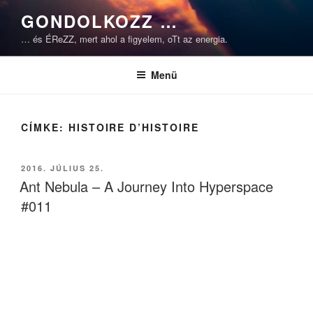
Tartalomhoz
GONDOLKOZZ …
… és ÉReZZ, mert ahol a figyelem, oTt az energia.
Menü
CÍMKE:
HISTOIRE D’HISTOIRE
BEKÜLDVE:
2016. JÚLIUS 25.
Ant Nebula – A Journey Into Hyperspace
#011