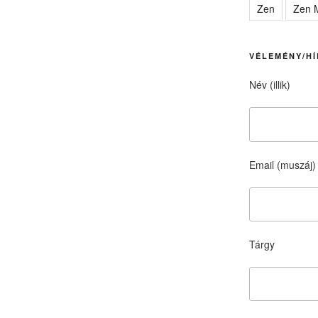
Zen
Zen M
VÉLEMÉNY/HÍ
Név (illik)
Email (muszáj)
Tárgy