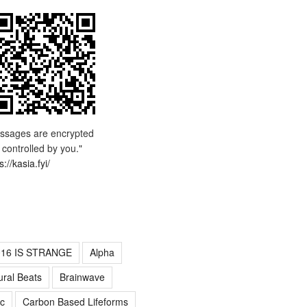
ssages are encrypted
 controlled by you."
s://kasia.fyi/
016 IS STRANGE
Alpha
ural Beats
Brainwave
c
Carbon Based Lifeforms