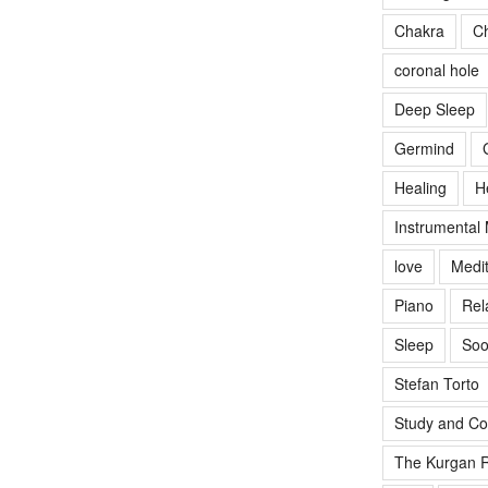
Chakra
Ch
coronal hole
Deep Sleep
Germind
Healing
H
Instrumental
love
Medit
Piano
Rel
Sleep
Soo
Stefan Torto
Study and Co
The Kurgan R