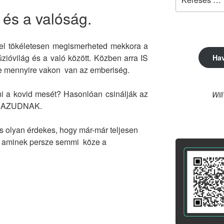
a
” és a valóság.
következő
kifejezésre:
vel tökéletesen megismerheted mekkora a
úzióvilág és a való között. Közben arra IS
Ha
de mennyire vakon van az emberiség.
ni a kovid mesét? Hasonlóan csinálják az
Wil
 HAZUDNAK.
és olyan érdekes, hogy már-már teljesen
l, aminek persze semmi köze a