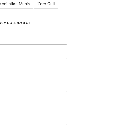
editation Music
Zero Cult
R/ÓHAJ/SÓHAJ