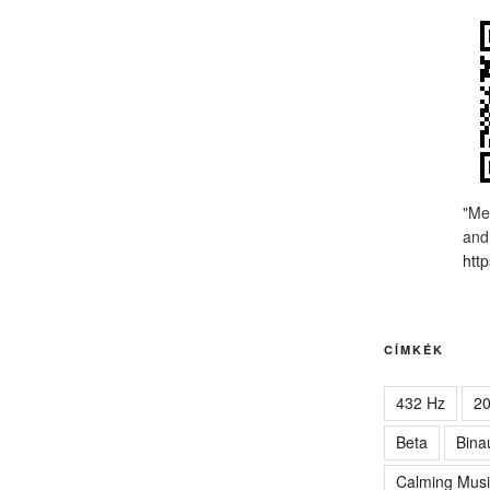
"Me
and
http
CÍMKÉK
432 Hz
2
Beta
Bina
Calming Musi