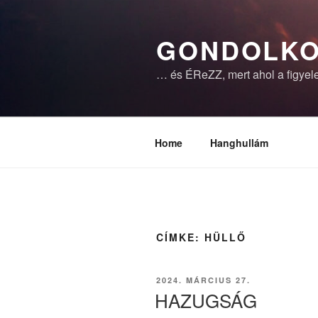
Tartalomhoz
GONDOLKO
… és ÉReZZ, mert ahol a figyele
Home
Hanghullám
CÍMKE:
HÜLLŐ
BEKÜLDVE:
2024. MÁRCIUS 27.
HAZUGSÁG