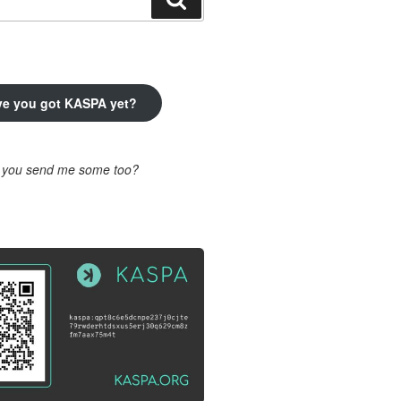
ve you got KASPA yet?
l you send me some too?