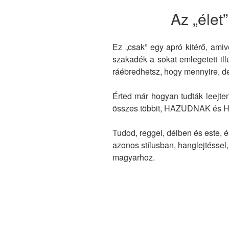
Az „élet
Ez „csak” egy apró kitérő, ami
szakadék a sokat emlegetett ill
ráébredhetsz, hogy mennyire, 
Érted már hogyan tudták leejte
összes többit, HAZUDNAK és
Tudod, reggel, délben és este, 
azonos stílusban, hanglejtésse
magyarhoz.