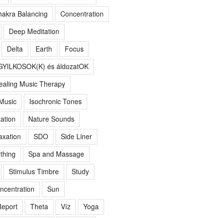
akra Balancing
Concentration
Deep Meditation
Delta
Earth
Focus
GYILKOSOK(K) és áldozatOK
ealing Music Therapy
 Music
Isochronic Tones
ation
Nature Sounds
axation
SDO
Side Liner
thing
Spa and Massage
Stimulus Timbre
Study
ncentration
Sun
eport
Theta
Víz
Yoga