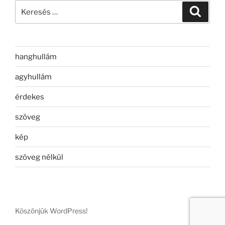
Keresés
Keresé
a
következő
kifejezésre:
hanghullám
agyhullám
érdekes
szöveg
kép
szöveg nélkül
Köszönjük WordPress!