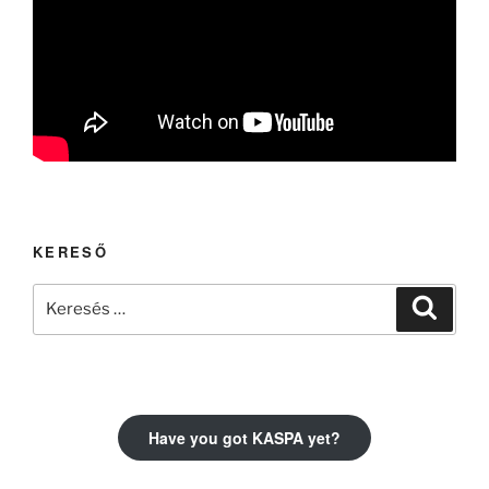
KERESŐ
Keresés
Keresé
a
következő
kifejezésre:
Have you got KASPA yet?