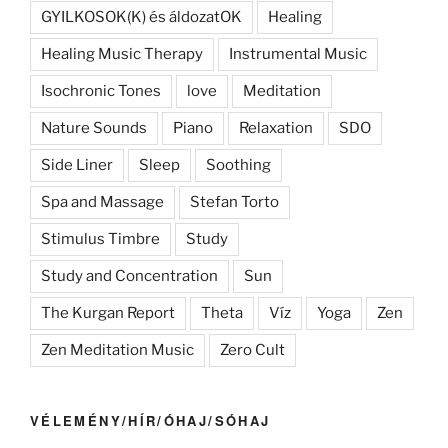
GYILKOSOK(K) és áldozatOK
Healing
Healing Music Therapy
Instrumental Music
Isochronic Tones
love
Meditation
Nature Sounds
Piano
Relaxation
SDO
Side Liner
Sleep
Soothing
Spa and Massage
Stefan Torto
Stimulus Timbre
Study
Study and Concentration
Sun
The Kurgan Report
Theta
Víz
Yoga
Zen
Zen Meditation Music
Zero Cult
VÉLEMÉNY/HÍR/ÓHAJ/SÓHAJ