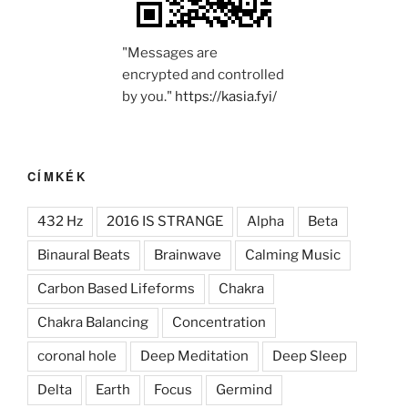
"Messages are
encrypted and controlled
by you."
https://kasia.fyi/
CÍMKÉK
432 Hz
2016 IS STRANGE
Alpha
Beta
Binaural Beats
Brainwave
Calming Music
Carbon Based Lifeforms
Chakra
Chakra Balancing
Concentration
coronal hole
Deep Meditation
Deep Sleep
Delta
Earth
Focus
Germind