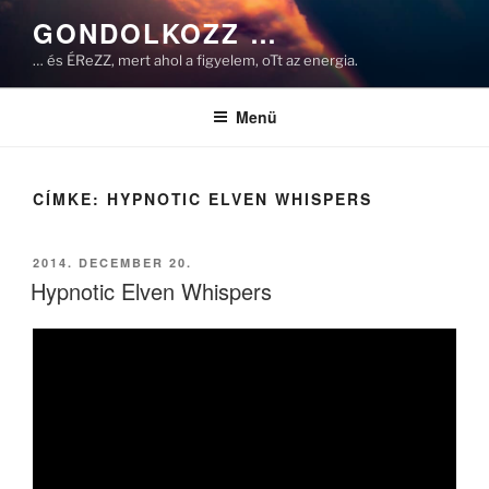
Tartalomhoz
GONDOLKOZZ …
… és ÉReZZ, mert ahol a figyelem, oTt az energia.
Menü
CÍMKE:
HYPNOTIC ELVEN WHISPERS
BEKÜLDVE:
2014. DECEMBER 20.
Hypnotic Elven Whispers