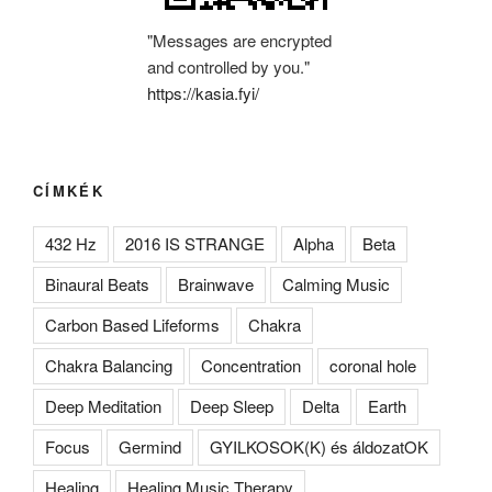
"Messages are encrypted
and controlled by you."
https://kasia.fyi/
CÍMKÉK
432 Hz
2016 IS STRANGE
Alpha
Beta
Binaural Beats
Brainwave
Calming Music
Carbon Based Lifeforms
Chakra
Chakra Balancing
Concentration
coronal hole
Deep Meditation
Deep Sleep
Delta
Earth
Focus
Germind
GYILKOSOK(K) és áldozatOK
Healing
Healing Music Therapy