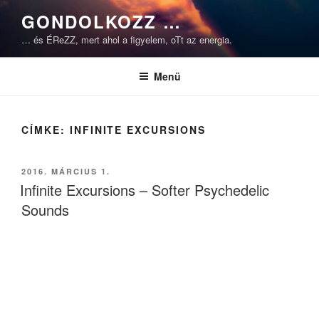
Tartalomhoz
GONDOLKOZZ …
… és ÉReZZ, mert ahol a figyelem, oTt az energia.
Menü
CÍMKE:
INFINITE EXCURSIONS
BEKÜLDVE:
2016. MÁRCIUS 1.
Infinite Excursions – Softer Psychedelic
Sounds