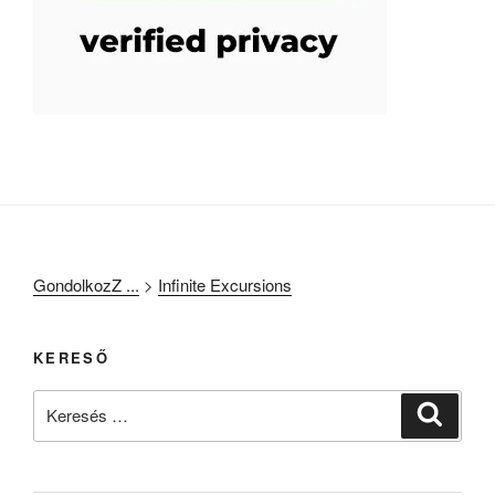
GondolkozZ ...
>
Infinite Excursions
KERESŐ
Keresés
Keresé
a
következő
kifejezésre: