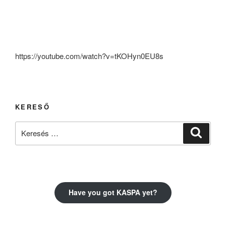
https://youtube.com/watch?v=tKOHyn0EU8s
KERESŐ
Keresés
Keresé
a
következő
kifejezésre:
Have you got KASPA yet?