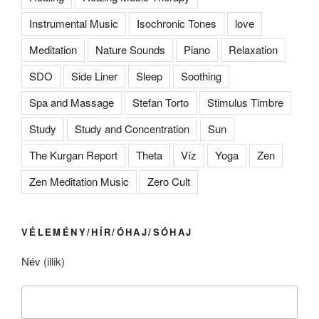
Instrumental Music
Isochronic Tones
love
Meditation
Nature Sounds
Piano
Relaxation
SDO
Side Liner
Sleep
Soothing
Spa and Massage
Stefan Torto
Stimulus Timbre
Study
Study and Concentration
Sun
The Kurgan Report
Theta
Víz
Yoga
Zen
Zen Meditation Music
Zero Cult
VÉLEMÉNY/HÍR/ÓHAJ/SÓHAJ
Név (illik)