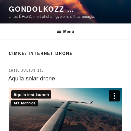
Tartalomhoz
GONDOLKOZZ …
… és ÉReZZ, mert ahol a figyelem, oTt az energia.
Menü
CÍMKE:
INTERNET DRONE
BEKÜLDVE:
2016. JÚLIUS 23.
Aquila solar drone