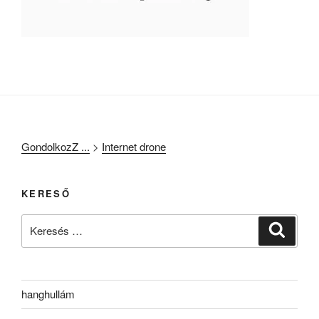
GondolkozZ ...
>
Internet drone
KERESŐ
Keresés
Keresé
a
következő
kifejezésre:
hanghullám