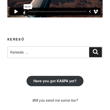
KERESŐ
Keresés
Keresé
a
következő
kifejezésre:
Have you got KASPA yet?
Will you send me some too?