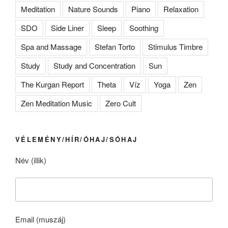
Meditation
Nature Sounds
Piano
Relaxation
SDO
Side Liner
Sleep
Soothing
Spa and Massage
Stefan Torto
Stimulus Timbre
Study
Study and Concentration
Sun
The Kurgan Report
Theta
Víz
Yoga
Zen
Zen Meditation Music
Zero Cult
VÉLEMÉNY/HÍR/ÓHAJ/SÓHAJ
Név (illik)
Email (muszáj)