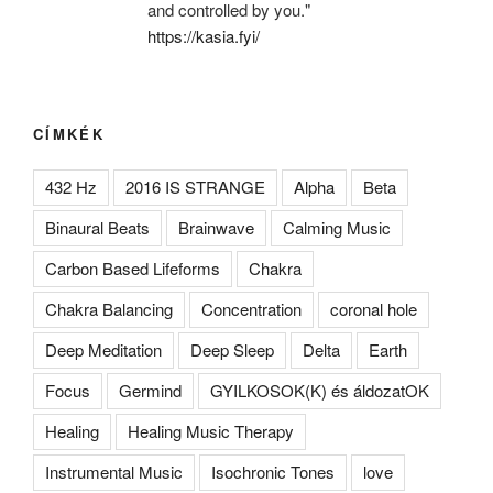
and controlled by you."
https://kasia.fyi/
CÍMKÉK
432 Hz
2016 IS STRANGE
Alpha
Beta
Binaural Beats
Brainwave
Calming Music
Carbon Based Lifeforms
Chakra
Chakra Balancing
Concentration
coronal hole
Deep Meditation
Deep Sleep
Delta
Earth
Focus
Germind
GYILKOSOK(K) és áldozatOK
Healing
Healing Music Therapy
Instrumental Music
Isochronic Tones
love