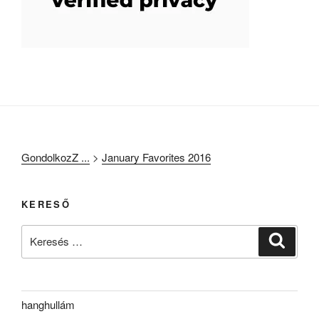
GondolkozZ ...
>
January Favorites 2016
KERESŐ
Keresés
Keresé
a
következő
kifejezésre:
hanghullám