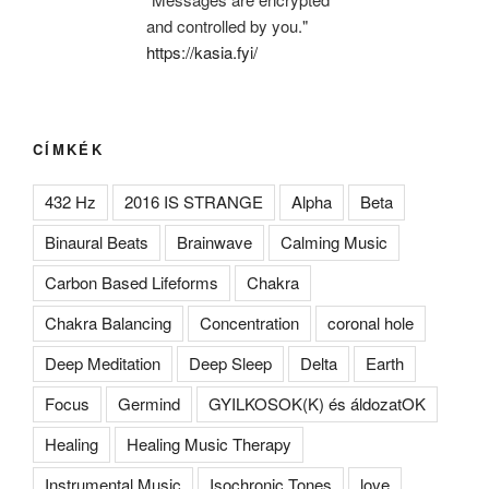
and controlled by you."
https://kasia.fyi/
CÍMKÉK
432 Hz
2016 IS STRANGE
Alpha
Beta
Binaural Beats
Brainwave
Calming Music
Carbon Based Lifeforms
Chakra
Chakra Balancing
Concentration
coronal hole
Deep Meditation
Deep Sleep
Delta
Earth
Focus
Germind
GYILKOSOK(K) és áldozatOK
Healing
Healing Music Therapy
Instrumental Music
Isochronic Tones
love