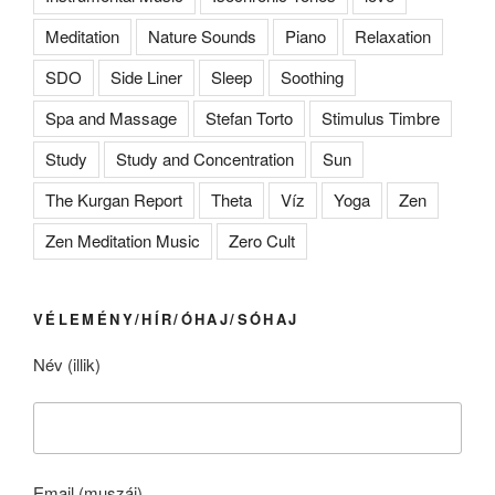
Meditation
Nature Sounds
Piano
Relaxation
SDO
Side Liner
Sleep
Soothing
Spa and Massage
Stefan Torto
Stimulus Timbre
Study
Study and Concentration
Sun
The Kurgan Report
Theta
Víz
Yoga
Zen
Zen Meditation Music
Zero Cult
VÉLEMÉNY/HÍR/ÓHAJ/SÓHAJ
Név (illik)
Email (muszáj)