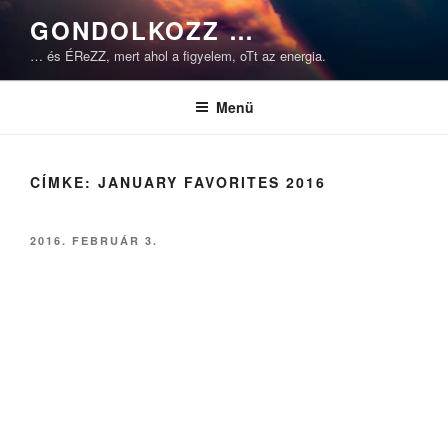
Tartalomhoz
GONDOLKOZZ …
… és ÉReZZ, mert ahol a figyelem, oTt az energia.
Menü
CÍMKE:
JANUARY FAVORITES 2016
BEKÜLDVE:
2016. FEBRUÁR 3.