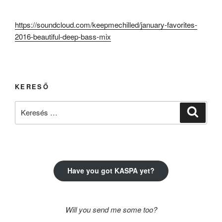
https://soundcloud.com/keepmechilled/january-favorites-
2016-beautiful-deep-bass-mix
KERESŐ
Keresés
Keresé
a
következő
kifejezésre:
Have you got KASPA yet?
Will you send me some too?