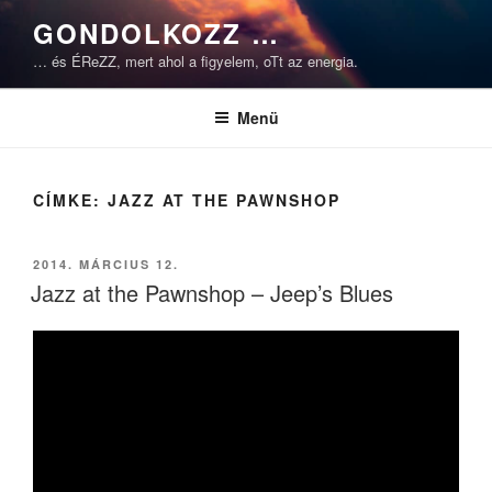
Tartalomhoz
GONDOLKOZZ …
… és ÉReZZ, mert ahol a figyelem, oTt az energia.
Menü
CÍMKE:
JAZZ AT THE PAWNSHOP
BEKÜLDVE:
2014. MÁRCIUS 12.
Jazz at the Pawnshop – Jeep’s Blues