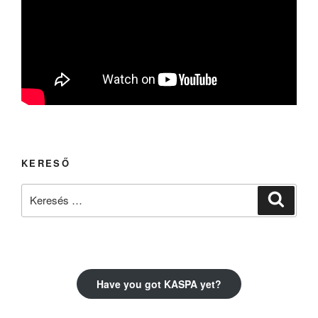
KERESŐ
Keresés
Keresé
a
következő
kifejezésre:
Have you got KASPA yet?