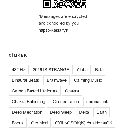
"Messages are encrypted
and controlled by you."
https://kasia.fyi/
CÍMKÉK
432 Hz
2016 IS STRANGE
Alpha
Beta
Binaural Beats
Brainwave
Calming Music
Carbon Based Lifeforms
Chakra
Chakra Balancing
Concentration
coronal hole
Deep Meditation
Deep Sleep
Delta
Earth
Focus
Germind
GYILKOSOK(K) és áldozatOK