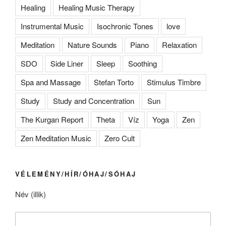
Healing
Healing Music Therapy
Instrumental Music
Isochronic Tones
love
Meditation
Nature Sounds
Piano
Relaxation
SDO
Side Liner
Sleep
Soothing
Spa and Massage
Stefan Torto
Stimulus Timbre
Study
Study and Concentration
Sun
The Kurgan Report
Theta
Víz
Yoga
Zen
Zen Meditation Music
Zero Cult
VÉLEMÉNY/HÍR/ÓHAJ/SÓHAJ
Név (illik)