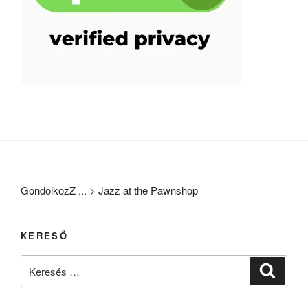
GondolkozZ ...
>
Jazz at the Pawnshop
KERESŐ
Keresés
Keresé
a
következő