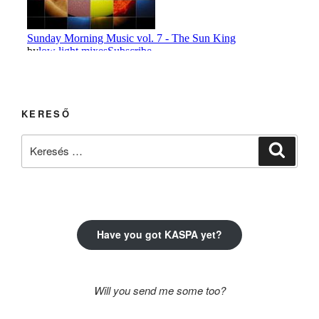
KERESŐ
Keresés
Keresé
a
következő
kifejezésre:
Have you got KASPA yet?
Will you send me some too?