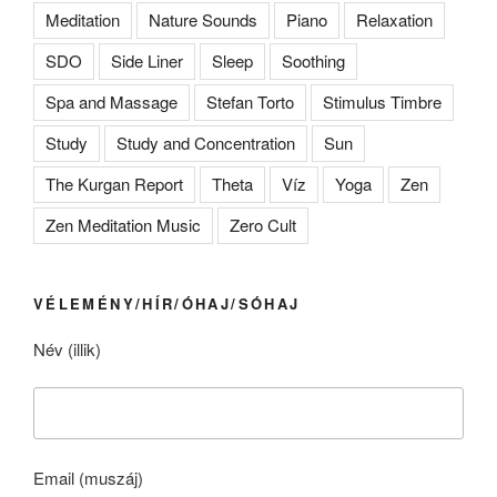
Meditation
Nature Sounds
Piano
Relaxation
SDO
Side Liner
Sleep
Soothing
Spa and Massage
Stefan Torto
Stimulus Timbre
Study
Study and Concentration
Sun
The Kurgan Report
Theta
Víz
Yoga
Zen
Zen Meditation Music
Zero Cult
VÉLEMÉNY/HÍR/ÓHAJ/SÓHAJ
Név (illik)
Email (muszáj)