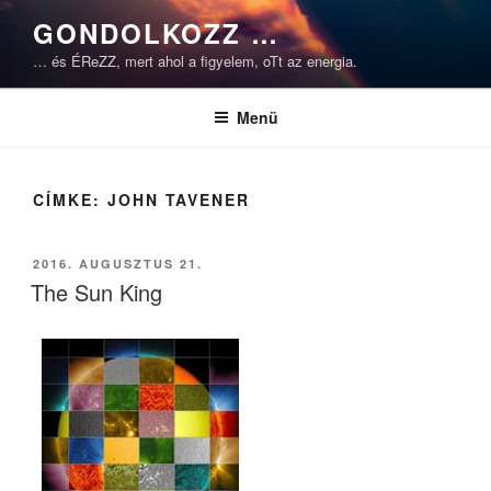
Tartalomhoz
GONDOLKOZZ …
… és ÉReZZ, mert ahol a figyelem, oTt az energia.
Menü
CÍMKE:
JOHN TAVENER
BEKÜLDVE:
2016. AUGUSZTUS 21.
The Sun King