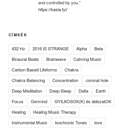
and controlled by you."
https://kasia.fyi/
CÍMKÉK
432 Hz
2016 IS STRANGE
Alpha
Beta
Binaural Beats
Brainwave
Calming Music
Carbon Based Lifeforms
Chakra
Chakra Balancing
Concentration
coronal hole
Deep Meditation
Deep Sleep
Delta
Earth
Focus
Germind
GYILKOSOK(K) és áldozatOK
Healing
Healing Music Therapy
Instrumental Music
Isochronic Tones
love