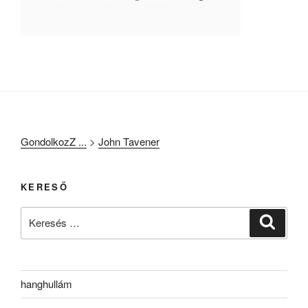
GondolkozZ ...
>
John Tavener
KERESŐ
Keresés
Keresé
a
következő
kifejezésre:
hanghullám