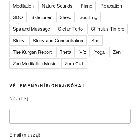
Meditation
Nature Sounds
Piano
Relaxation
SDO
Side Liner
Sleep
Soothing
Spa and Massage
Stefan Torto
Stimulus Timbre
Study
Study and Concentration
Sun
The Kurgan Report
Theta
Víz
Yoga
Zen
Zen Meditation Music
Zero Cult
VÉLEMÉNY/HÍR/ÓHAJ/SÓHAJ
Név (illik)
Email (muszáj)