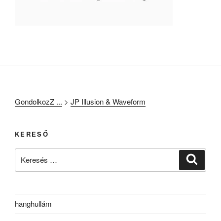
GondolkozZ ...
>
JP Illusion & Waveform
KERESŐ
Keresés
Keresé
a
következő
kifejezésre:
hanghullám