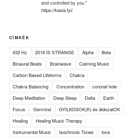
and controlled by you."
https://kasia.fyi/
CÍMKÉK
432 Hz
2016 IS STRANGE
Alpha
Beta
Binaural Beats
Brainwave
Calming Music
Carbon Based Lifeforms
Chakra
Chakra Balancing
Concentration
coronal hole
Deep Meditation
Deep Sleep
Delta
Earth
Focus
Germind
GYILKOSOK(K) és áldozatOK
Healing
Healing Music Therapy
Instrumental Music
Isochronic Tones
love