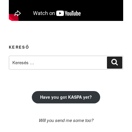
KERESŐ
Keresés
Keresé
a
következő
kifejezésre:
Have you got KASPA yet?
Will you send me some too?