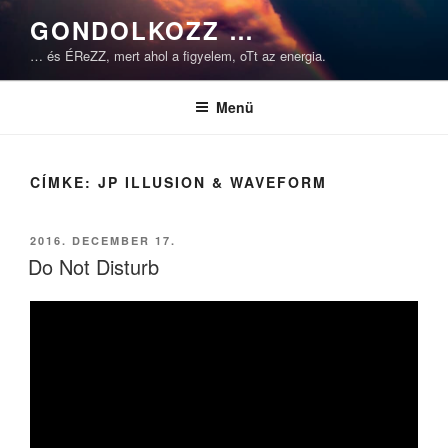
Tartalomhoz
GONDOLKOZZ …
… és ÉReZZ, mert ahol a figyelem, oTt az energia.
Menü
CÍMKE:
JP ILLUSION & WAVEFORM
BEKÜLDVE:
2016. DECEMBER 17.
Do Not Disturb