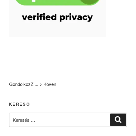
GondolkozZ ...
>
Koven
KERESŐ
Keresés
Keresé
a
következő