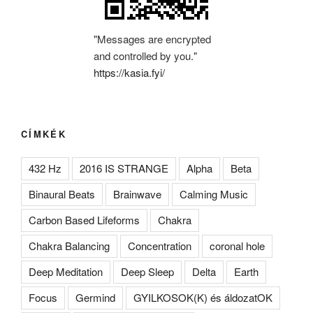
"Messages are encrypted
and controlled by you."
https://kasia.fyi/
CÍMKÉK
432 Hz
2016 IS STRANGE
Alpha
Beta
Binaural Beats
Brainwave
Calming Music
Carbon Based Lifeforms
Chakra
Chakra Balancing
Concentration
coronal hole
Deep Meditation
Deep Sleep
Delta
Earth
Focus
Germind
GYILKOSOK(K) és áldozatOK