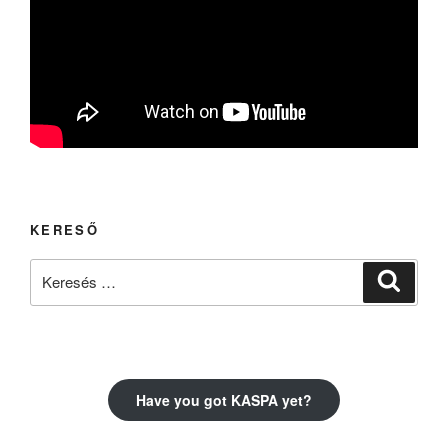
KERESŐ
Keresés
Keresé
a
következő
kifejezésre:
Have you got KASPA yet?