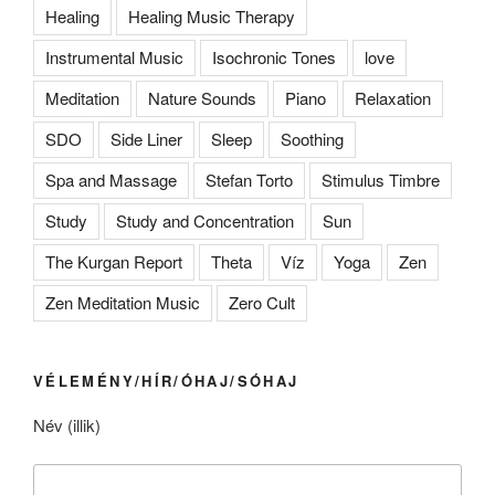
Healing
Healing Music Therapy
Instrumental Music
Isochronic Tones
love
Meditation
Nature Sounds
Piano
Relaxation
SDO
Side Liner
Sleep
Soothing
Spa and Massage
Stefan Torto
Stimulus Timbre
Study
Study and Concentration
Sun
The Kurgan Report
Theta
Víz
Yoga
Zen
Zen Meditation Music
Zero Cult
VÉLEMÉNY/HÍR/ÓHAJ/SÓHAJ
Név (illik)