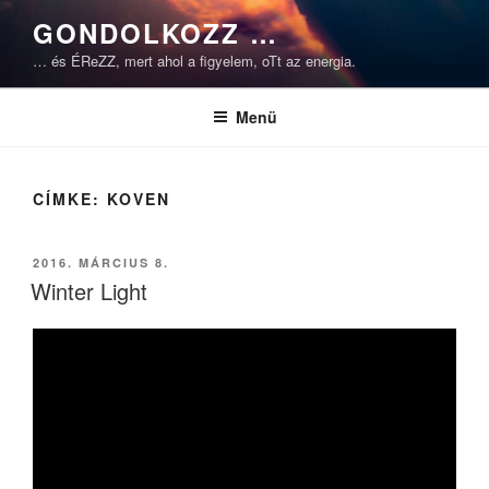
Tartalomhoz
GONDOLKOZZ …
… és ÉReZZ, mert ahol a figyelem, oTt az energia.
Menü
CÍMKE:
KOVEN
BEKÜLDVE:
2016. MÁRCIUS 8.
Winter Light