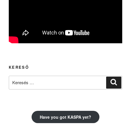
KERESŐ
Keresés
Keresé
a
következő
kifejezésre:
Have you got KASPA yet?