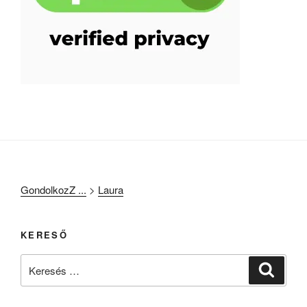
GondolkozZ ...
>
Laura
KERESŐ
Keresés
Keresé
a
következő