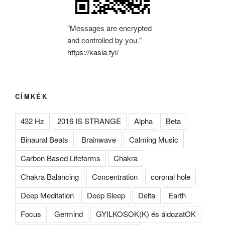
"Messages are encrypted
and controlled by you."
https://kasia.fyi/
CÍMKÉK
432 Hz
2016 IS STRANGE
Alpha
Beta
Binaural Beats
Brainwave
Calming Music
Carbon Based Lifeforms
Chakra
Chakra Balancing
Concentration
coronal hole
Deep Meditation
Deep Sleep
Delta
Earth
Focus
Germind
GYILKOSOK(K) és áldozatOK