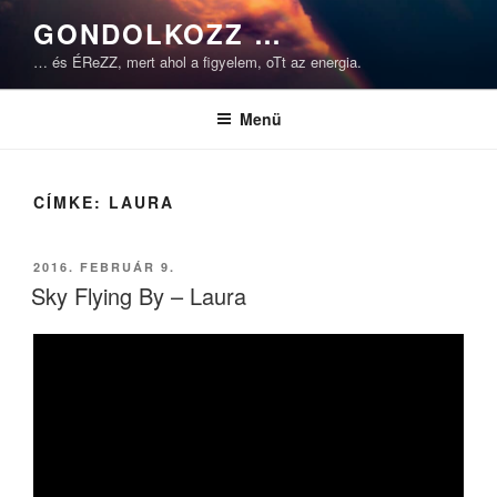
Tartalomhoz
GONDOLKOZZ …
… és ÉReZZ, mert ahol a figyelem, oTt az energia.
Menü
CÍMKE:
LAURA
BEKÜLDVE:
2016. FEBRUÁR 9.
Sky Flying By – Laura