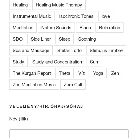
Healing
Healing Music Therapy
Instrumental Music
Isochronic Tones
love
Meditation
Nature Sounds
Piano
Relaxation
SDO
Side Liner
Sleep
Soothing
Spa and Massage
Stefan Torto
Stimulus Timbre
Study
Study and Concentration
Sun
The Kurgan Report
Theta
Víz
Yoga
Zen
Zen Meditation Music
Zero Cult
VÉLEMÉNY/HÍR/ÓHAJ/SÓHAJ
Név (illik)