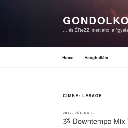
Tartalomhoz
GONDOLKO
… és ÉReZZ, mert ahol a figyele
Home
Hanghullám
CÍMKE:
LESAGE
BEKÜLDVE:
2017. JÚLIUS 1.
ૐ Downtempo Mix 