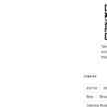
"Me
and
http
CÍMKÉK
432 Hz
2
Beta
Bina
Calming Musi