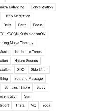
akra Balancing
Concentration
Deep Meditation
Delta
Earth
Focus
GYILKOSOK(K) és áldozatOK
ealing Music Therapy
 Music
Isochronic Tones
ation
Nature Sounds
axation
SDO
Side Liner
thing
Spa and Massage
Stimulus Timbre
Study
ncentration
Sun
eport
Theta
Víz
Yoga