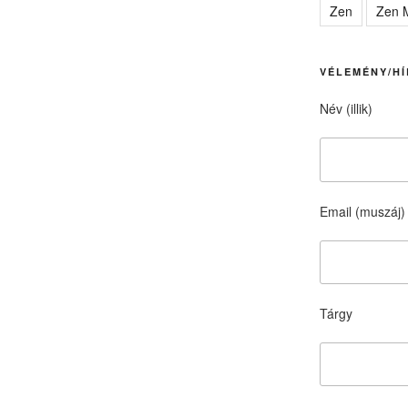
Zen
Zen M
VÉLEMÉNY/HÍ
Név (illik)
Email (muszáj)
Tárgy