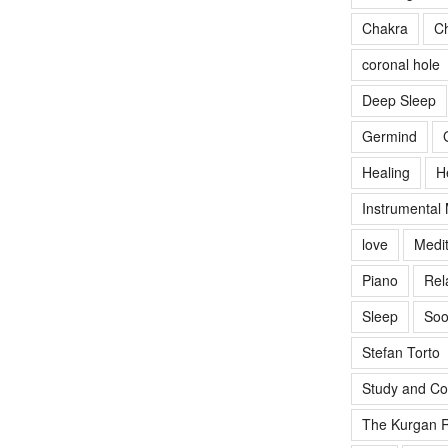
Chakra
Ch
coronal hole
Deep Sleep
Germind
Healing
H
Instrumental
love
Medit
Piano
Rel
Sleep
Soo
Stefan Torto
Study and Co
The Kurgan R