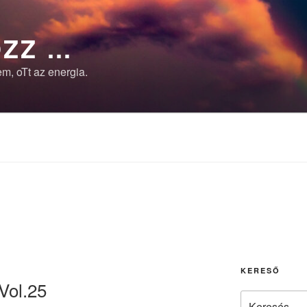
ZZ …
m, oTt az energia.
KERESŐ
Vol.25
Keresés