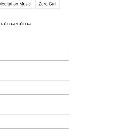
editation Music
Zero Cult
R/ÓHAJ/SÓHAJ