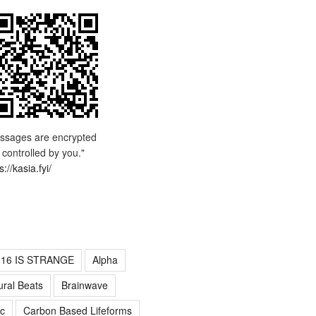
ssages are encrypted
 controlled by you."
s://kasia.fyi/
016 IS STRANGE
Alpha
ural Beats
Brainwave
c
Carbon Based Lifeforms