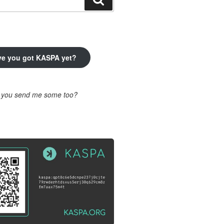
ve you got KASPA yet?
l you send me some too?