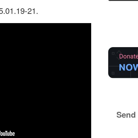
.01.19-21.
Send 