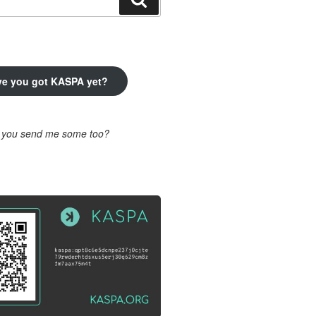
ve you got KASPA yet?
l you send me some too?