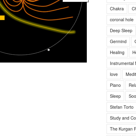
Chakra
Ch
coronal hole
Deep Sleep
Germind
Healing
H
Instrumental
love
Medit
Piano
Rel
Sleep
Soo
Stefan Torto
Study and Co
The Kurgan R