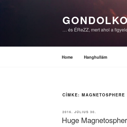
Tartalomhoz
GONDOLKO
… és ÉReZZ, mert ahol a figyele
Home
Hanghullám
CÍMKE:
MAGNETOSPHERE
BEKÜLDVE:
2016. JÚLIUS 30.
Huge Magnetospher