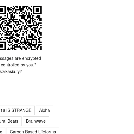
ssages are encrypted
 controlled by you."
s://kasia.fyi/
016 IS STRANGE
Alpha
ural Beats
Brainwave
c
Carbon Based Lifeforms