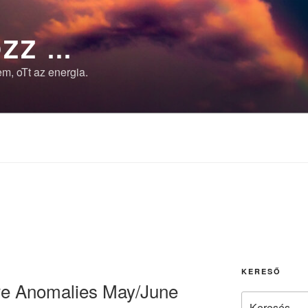
ZZ …
m, oTt az energia.
KERESŐ
e Anomalies May/June
Keresés