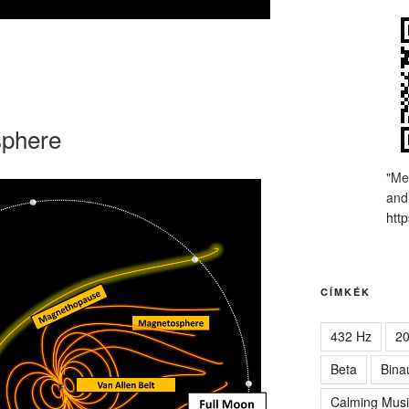
phere
"Me
and
http
CÍMKÉK
432 Hz
2
Beta
Bina
Calming Musi