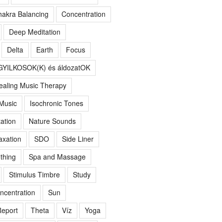
akra Balancing
Concentration
Deep Meditation
Delta
Earth
Focus
GYILKOSOK(K) és áldozatOK
ealing Music Therapy
 Music
Isochronic Tones
ation
Nature Sounds
axation
SDO
Side Liner
thing
Spa and Massage
Stimulus Timbre
Study
ncentration
Sun
eport
Theta
Víz
Yoga