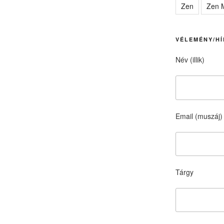
Zen
Zen M
VÉLEMÉNY/HÍ
Név (illik)
Email (muszáj)
Tárgy