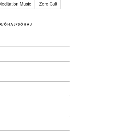
editation Music
Zero Cult
R/ÓHAJ/SÓHAJ