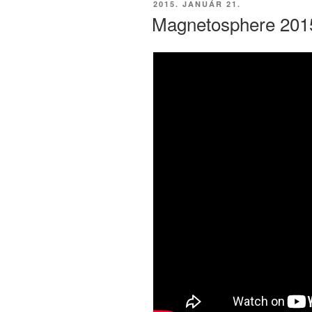
BEKÜLDVE:
2015. JANUÁR 21.
Magnetosphere 2015